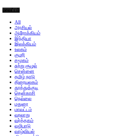
மாவட்டம்
All
அரசியல்
ஆரோக்கியம்
இந்தியா
இலக்கியம்
உலகம்
குமரி
சமூகம்
சுற்று சூழல்
சென்னை
தமிழ் நாடு
திரையுலகம்
தூத்துக்குடி
தென்காசி
நெல்லை
மதுரை
மாவட்டம்
வரலாறு
வர்த்தகம்
வழிபாடு
வாழ்வியல்