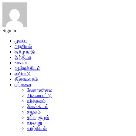
Sign in
முகப்பு
அரசியல்
தமிழ் நாடு
இந்தியா
உலகம்
ஆரோக்கியம்
வழிபாடு
திரையுலகம்
மற்றவை
வேளாண்மை
விளையாட்டு
வர்த்தகம்
இலக்கியம்
சமூகம்
சுற்று சூழல்
வரலாறு
வாழ்வியல்