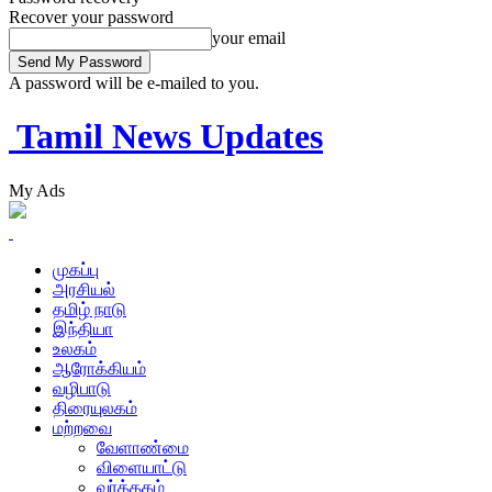
Recover your password
your email
A password will be e-mailed to you.
Tamil News Updates
My Ads
முகப்பு
அரசியல்
தமிழ் நாடு
இந்தியா
உலகம்
ஆரோக்கியம்
வழிபாடு
திரையுலகம்
மற்றவை
வேளாண்மை
விளையாட்டு
வர்த்தகம்