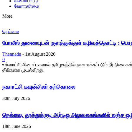
விளையாட்டு
வேளாண்மை
More
நெல்லை
போலீஸ் துணையுடன் குளத்துக்குள் கழிவுத்தொட்டி : பொதும
Thennadu
-
1st August 2026
0
உள்ளாட்சி அமைப்புகளால் தமிழகத்தில் நாசமாக்கப்படும் நீர் நிலை
தீவிரமாக முயல்கிறது.
நகராட்சி கவுன்சிலர் தற்கொலை
30th July 2026
நெல்லை, தூத்துக்குடி ஆர்டிஓ அலுவலகங்களில் லஞ்ச ஒ
18th June 2026