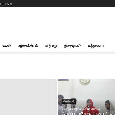
n in / Join
உலகம்
ஆரோக்கியம்
வழிபாடு
திரையுலகம்
மற்றவை
தென்காசி
பேரனுக்கு மட்டும் பணம்
கொடுப்பதா? மூதாட்டியை அடித்