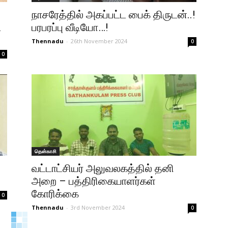
நாசரேத்தில் அகப்பட்ட பைக் திருடன்..!
ட
பரபரப்பு வீடியோ…!
Thennadu
-
26th November 2024
0
0
தென்காசி
வட்டாட்சியர் அலுவலகத்தில் தனி
அறை – பத்திரிகையாளர்கள்
கோரிக்கை
0
Thennadu
-
3rd November 2024
0