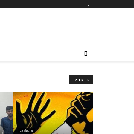
LATEST
தென்காசி
து