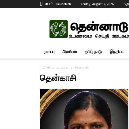
C
28.1
Friday, August 7, 2026
Sig
Tirunelveli
Tamil
News
Updates
முகப்பு
அரசியல்
தமிழ் நாடு
இந்தியா
Home
மாவட்டம்
தென்காசி
தென்காசி