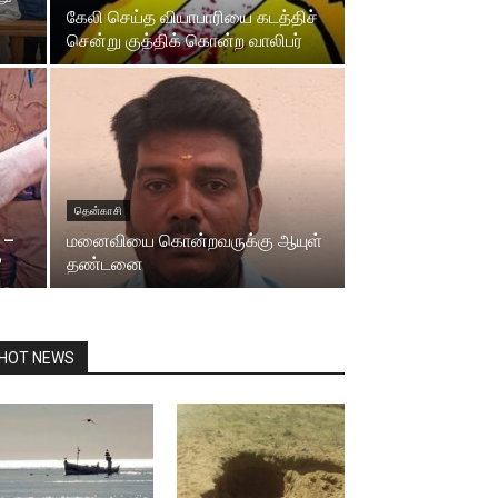
கேலி செய்த வியாபாரியை கடத்திச்
சென்று குத்திக் கொன்ற வாலிபர்
தென்காசி
 –
மனைவியை கொன்றவருக்கு ஆயுள்
?
தண்டனை
HOT NEWS