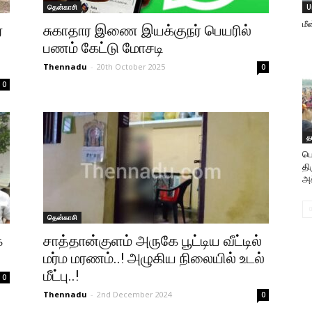
தென்காசி
U
மீ
்
சுகாதார இணை இயக்குநர் பெயரில்
பணம் கேட்டு மோசடி
Thennadu
-
20th October 2025
0
0
த
பொ
த
அச
தென்காசி
க
சாத்தான்குளம் அருகே பூட்டிய வீட்டில்
மர்ம மரணம்..! அழுகிய நிலையில் உடல்
மீட்பு..!
0
Thennadu
-
2nd December 2024
0