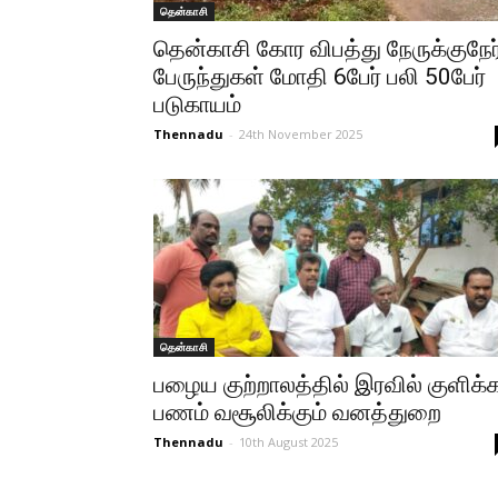
தென்காசி
தென்காசி கோர விபத்து நேருக்குநேர
பேருந்துகள் மோதி 6பேர் பலி 50பேர்
படுகாயம்
Thennadu
-
24th November 2025
தென்காசி
பழைய குற்றாலத்தில் இரவில் குளிக்
பணம் வசூலிக்கும் வனத்துறை
Thennadu
-
10th August 2025