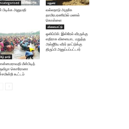
ncategorised
மதுரை
ன் பிடிக்க அனுமதி
வல்லநாடு அருகே
தாமிரபரணியில் மணல்
கொள்ளை
விளையாட்டு
ஒலிம்பிக்: இஸ்ரேல் வீரருக்கு
எதிராக விளையாட மறுத்த
அல்ஜீரிய வீரர் நாட்டுக்கு
திருப்பி அனுப்பப்பட்டார்
மிழ் நாடு
ன்னமராவதி மீன்பிடித்
ிருவிழா கொரோனா
்சமின்றி கூட்டம்