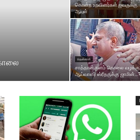
கொன்ற உறவினர்கள் ஐவருக்கு
ஆயுள்
்கொலை
தென்காசி
சாத்தான்குளம் கொலை வழக்கு
ஆய்வாளர் ஸ்ரீதருக்கு ஜாமின்…