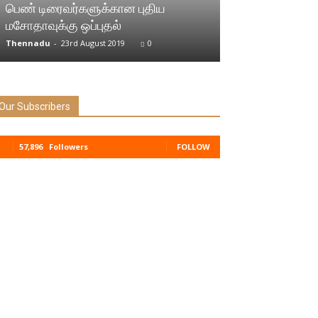
இந்தியா
பெண் டிரைவர்களுக்கான புதிய
மசோதாவுக்கு ஒப்புதல்
மகாராஷ்டிரா: பட
Thennadu
-
23rd August 2019
0
Thennadu
-
9th No
Our Subscribers
57,896
Followers
FOLLOW