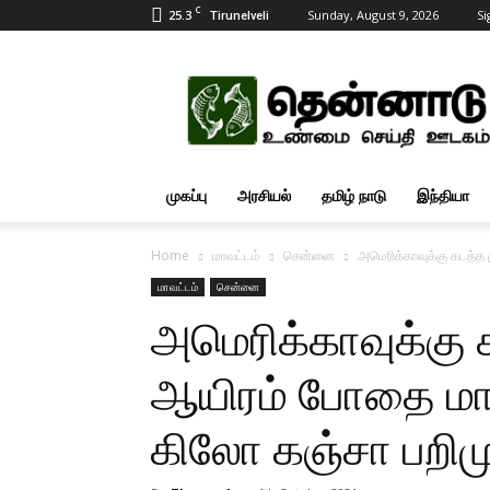
C
25.3
Sunday, August 9, 2026
Si
Tirunelveli
Tamil
News
Updates
முகப்பு
அரசியல்
தமிழ் நாடு
இந்தியா
Home
மாவட்டம்
சென்னை
அமெரிக்காவுக்கு கடத்த
மாவட்டம்
சென்னை
அமெரிக்காவுக்கு 
ஆயிரம் போதை மாத
கிலோ கஞ்சா பறிம