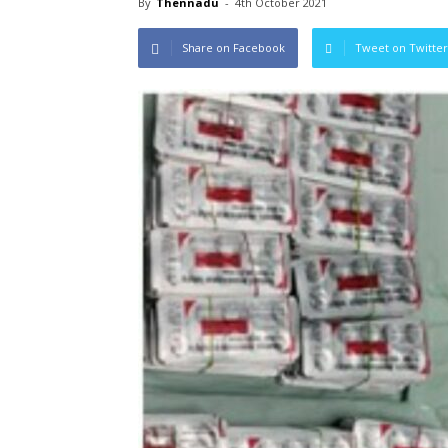
By
Thennadu
-
4th October 2021
Share on Facebook
Tweet on Twitter