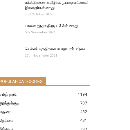
எக்ஸ்பிரஸ்சை கவிழ்க்க முயன்ற சட்டீஸ்கர்
இளைஞர்கள் கைது
2nd October 2024
யானை தந்தம் திருடிய 3 பேர் கைது
5th November 2021
வெள்ளப் பகுதிகளை சபாநாயகர் பார்வை
27th November 2021
POPULAR CATEGORIES
தமிழ் நாடு
1194
தூத்துக்குடி
707
மதுரை
452
நெல்லை
431
இந்தியா
397