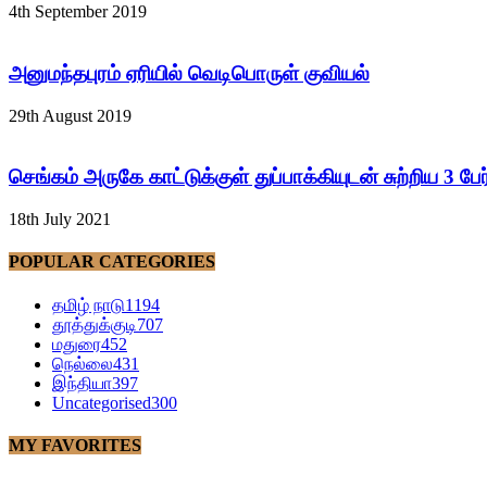
4th September 2019
அனுமந்தபுரம் ஏரியில் வெடிபொருள் குவியல்
29th August 2019
செங்கம் அருகே காட்டுக்குள் துப்பாக்கியுடன் சுற்றிய 3 பே
18th July 2021
POPULAR CATEGORIES
தமிழ் நாடு
1194
தூத்துக்குடி
707
மதுரை
452
நெல்லை
431
இந்தியா
397
Uncategorised
300
MY FAVORITES