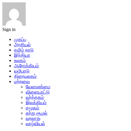
Sign in
முகப்பு
அரசியல்
தமிழ் நாடு
இந்தியா
உலகம்
ஆரோக்கியம்
வழிபாடு
திரையுலகம்
மற்றவை
வேளாண்மை
விளையாட்டு
வர்த்தகம்
இலக்கியம்
சமூகம்
சுற்று சூழல்
வரலாறு
வாழ்வியல்