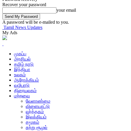
Recover your password
your email
A password will be e-mailed to you.
Tamil News Updates
My Ads
முகப்பு
அரசியல்
தமிழ் நாடு
இந்தியா
உலகம்
ஆரோக்கியம்
வழிபாடு
திரையுலகம்
மற்றவை
வேளாண்மை
விளையாட்டு
வர்த்தகம்
இலக்கியம்
சமூகம்
சுற்று சூழல்