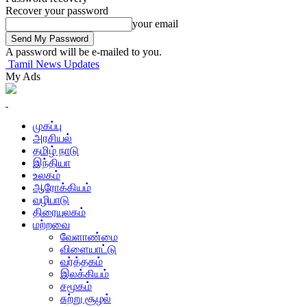
Recover your password
your email
A password will be e-mailed to you.
Tamil News Updates
My Ads
முகப்பு
அரசியல்
தமிழ் நாடு
இந்தியா
உலகம்
ஆரோக்கியம்
வழிபாடு
திரையுலகம்
மற்றவை
வேளாண்மை
விளையாட்டு
வர்த்தகம்
இலக்கியம்
சமூகம்
சுற்று சூழல்