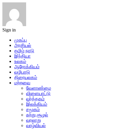
Sign in
முகப்பு
அரசியல்
தமிழ் நாடு
இந்தியா
உலகம்
ஆரோக்கியம்
வழிபாடு
திரையுலகம்
மற்றவை
வேளாண்மை
விளையாட்டு
வர்த்தகம்
இலக்கியம்
சமூகம்
சுற்று சூழல்
வரலாறு
வாழ்வியல்