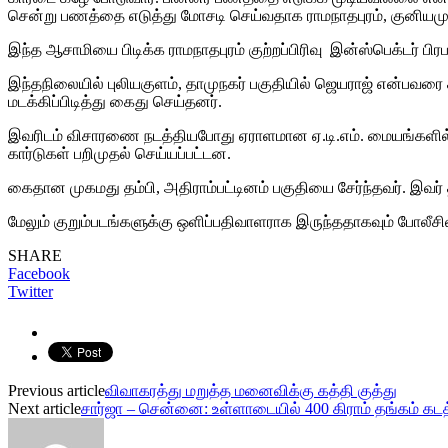
சென்று பணத்தை எடுத்து மோசடி செய்வதாக ராமநாதபுரம், குனியமுத்
இந்த ஆசாமியை பிடிக்க ராமநாதபுரம் குற்றப்பிரிவு இன்ஸ்பெக்டர்
இந்தநிலையில் புலியகுளம், தாமுநகர் பகுதியில் ஜெயராஜ் என்பவரை கத
மடக்கிப்பிடித்து கைது செய்தனர்.
இவரிடம் விசாரணை நடத்தியபோது ஏராளமான ஏ.டி.எம். மையங்களில் மு
கார்டுகள் பறிமுதல் செய்யப்பட்டன.
கைதான முகமது தம்பி, அதிராம்பட்டினம் பகுதியை சேர்ந்தவர். இவர்
மேலும் குறும்படங்களுக்கு ஒளிப்பதிவாளராக இருந்ததாகவும் போலீசில்
SHARE
Facebook
Twitter
Previous article
விவாகரத்து மறுத்த மனைவிக்கு கத்தி குத்து
Next article
சார்ஜா – சென்னை: உள்ளாடையில் 400 கிராம் தங்கம் கட