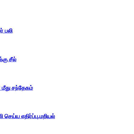
ர் பலி
கு சீல்
மீது சந்தேகம்
 செய்ய எதிர்ப்பு,மறியல்