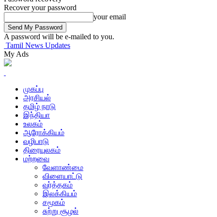
Recover your password
your email
A password will be e-mailed to you.
Tamil News Updates
My Ads
முகப்பு
அரசியல்
தமிழ் நாடு
இந்தியா
உலகம்
ஆரோக்கியம்
வழிபாடு
திரையுலகம்
மற்றவை
வேளாண்மை
விளையாட்டு
வர்த்தகம்
இலக்கியம்
சமூகம்
சுற்று சூழல்