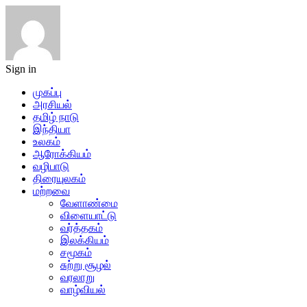
Sign in
முகப்பு
அரசியல்
தமிழ் நாடு
இந்தியா
உலகம்
ஆரோக்கியம்
வழிபாடு
திரையுலகம்
மற்றவை
வேளாண்மை
விளையாட்டு
வர்த்தகம்
இலக்கியம்
சமூகம்
சுற்று சூழல்
வரலாறு
வாழ்வியல்