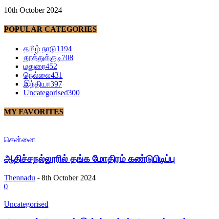
10th October 2024
POPULAR CATEGORIES
தமிழ் நாடு
1194
தூத்துக்குடி
708
மதுரை
452
நெல்லை
431
இந்தியா
397
Uncategorised
300
MY FAVORITES
சென்னை
ஆதிச்சநல்லூரில் தங்க மோதிரம் கண்டுபிடிப்பு
Thennadu
-
8th October 2024
0
Uncategorised