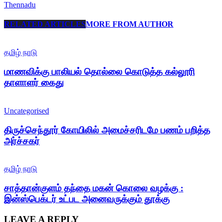
Thennadu
RELATED ARTICLES
MORE FROM AUTHOR
தமிழ் நாடு
மாணவிக்கு பாலியல் தொல்லை கொடுத்த கல்லூரி
தாளாளர் கைது
Uncategorised
திருச்செந்தூர் கோயிலில் அமைச்சரிடமே பணம் பறித்த
அர்ச்சகர்
தமிழ் நாடு
சாத்தான்குளம் தந்தை மகன் கொலை வழக்கு :
இன்ஸ்பெக்டர் உட்பட அனைவருக்கும் தூக்கு
LEAVE A REPLY