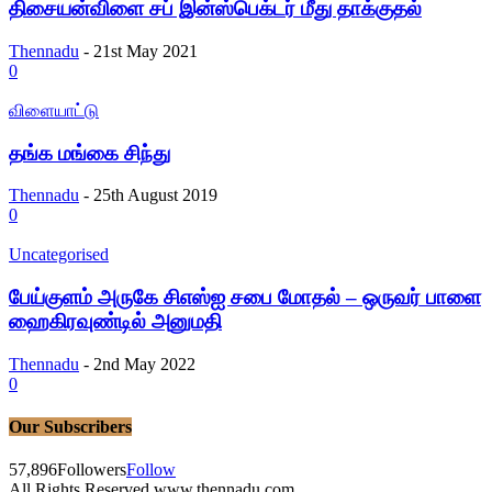
திசையன்விளை சப் இன்ஸ்பெக்டர் மீது தாக்குதல்
Thennadu
-
21st May 2021
0
விளையாட்டு
தங்க மங்கை சிந்து
Thennadu
-
25th August 2019
0
Uncategorised
பேய்குளம் அருகே சிஎஸ்ஐ சபை மோதல் – ஒருவர் பாளை
ஹைகிரவுண்டில் அனுமதி
Thennadu
-
2nd May 2022
0
Our Subscribers
57,896
Followers
Follow
All Rights Reserved www.thennadu.com