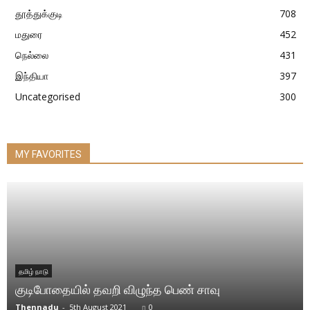
தூத்துக்குடி
708
மதுரை
452
நெல்லை
431
இந்தியா
397
Uncategorised
300
MY FAVORITES
தமிழ் நாடு
குடிபோதையில் தவறி விழுந்த பெண் சாவு
Thennadu
-
5th August 2021
0