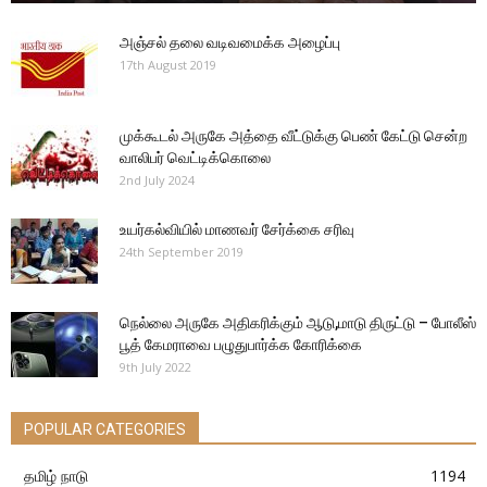
அஞ்சல் தலை வடிவமைக்க அழைப்பு
17th August 2019
முக்கூடல் அருகே அத்தை வீட்டுக்கு பெண் கேட்டு சென்ற
வாலிபர் வெட்டிக்கொலை
2nd July 2024
உயர்கல்வியில் மாணவர் சேர்க்கை சரிவு
24th September 2019
நெல்லை அருகே அதிகரிக்கும் ஆடு,மாடு திருட்டு – போலீஸ்
பூத் கேமராவை பழுதுபார்க்க கோரிக்கை
9th July 2022
POPULAR CATEGORIES
தமிழ் நாடு
1194