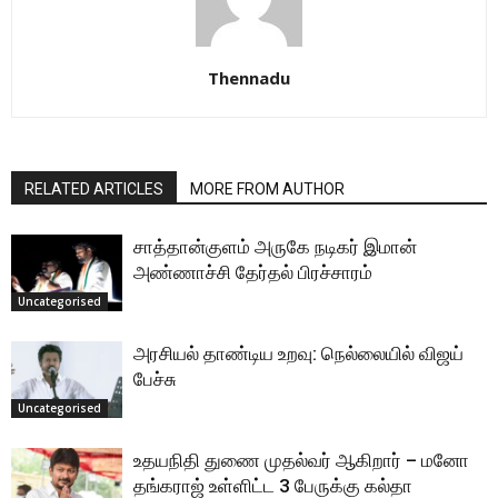
Thennadu
RELATED ARTICLES
MORE FROM AUTHOR
சாத்தான்குளம் அருகே நடிகர் இமான்
அண்ணாச்சி தேர்தல் பிரச்சாரம்
Uncategorised
அரசியல் தாண்டிய உறவு: நெல்லையில் விஜய்
பேச்சு
Uncategorised
உதயநிதி துணை முதல்வர் ஆகிறார் – மனோ
தங்கராஜ் உள்ளிட்ட 3 பேருக்கு கல்தா