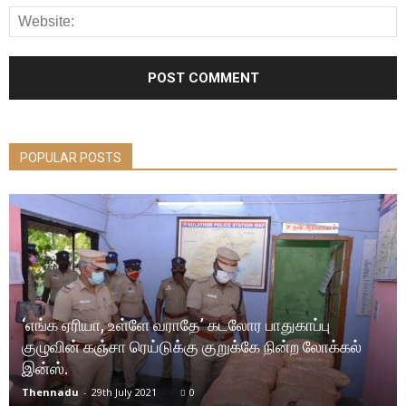
POPULAR POSTS
‘எங்க ஏரியா, உள்ளே வராதே’ கடலோர பாதுகாப்பு
குழுவின் கஞ்சா ரெய்டுக்கு குறுக்கே நின்ற லோக்கல்
இன்ஸ்.
Thennadu
-
29th July 2021
0