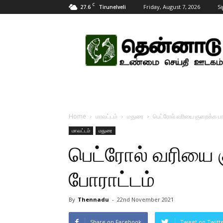
C
27.6
Friday, August 7, 2026
Si
Tirunelveli
Tamil
News
Updates
Home
மாவட்டம்
மதுரை
பெட்ரோல் வரியை குறைக்க ப
மாவட்டம்
மதுரை
பெட்ரோல் வரியை
போராட்டம்
By
Thennadu
-
22nd November 2021
Share on Facebook
Tweet on Twitt