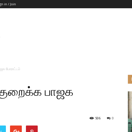
gn in / Join
ாஜக போராட்டம்
 குறைக்க பாஜக
506
0
er