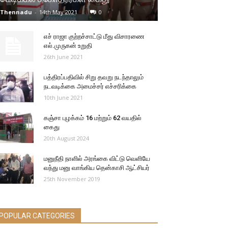
Thennadu
-
14th May 2021
0
எச் ராஜா குற்றச்சாட்டு மீது விசாரணை
எல்.முருகன் உறுதி
26th June 2021
பத்திரப்பதிவில் சிறு தவறு நடந்தாலும்
நடவடிக்கை அமைச்சர் எச்சரிக்கை
10th June 2021
கஞ்சா புழக்கம் 16 மற்றும் 62 வயதில்
கைது
20th August 2024
மனுநீதி நாளில் அரங்கை விட்டு வெளியே
வந்து மனு வாங்கிய தென்காசி ஆட்சியர்
25th November 2019
POPULAR CATEGORIES