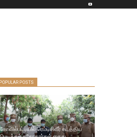
POPULAR POSTS
கோவில்பட்டியில் ரெம்டிசிவீர் கடத்திய
மெடிக்கல் சகோதரர்கள் கைது