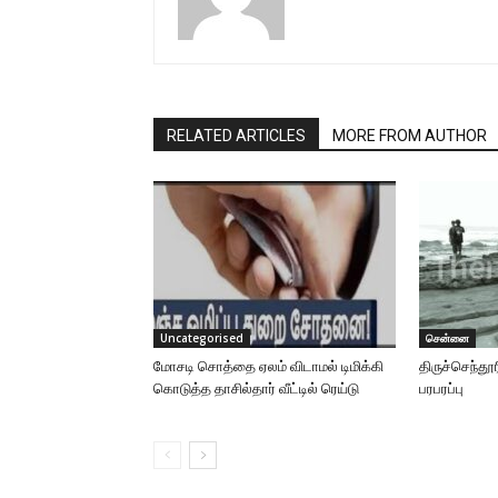
RELATED ARTICLES
MORE FROM AUTHOR
Uncategorised
சென்னை
மோசடி சொத்தை ஏலம் விடாமல் டிமிக்கி
திருச்செந்தூ
கொடுத்த தாசில்தார் வீட்டில் ரெய்டு
பரபரப்பு