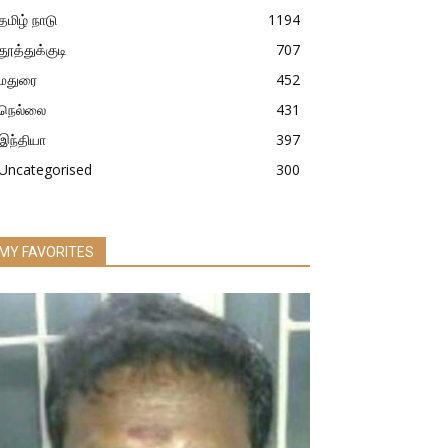
தமிழ் நாடு
1194
தூத்துக்குடி
707
மதுரை
452
நெல்லை
431
இந்தியா
397
Uncategorised
300
MY FAVORITES