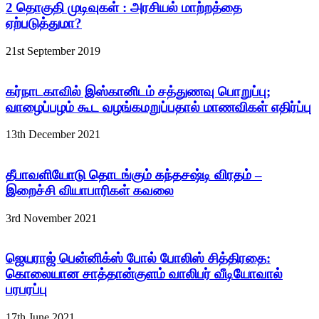
2 தொகுதி முடிவுகள் : அரசியல் மாற்றத்தை
ஏற்படுத்துமா?
21st September 2019
கர்நாடகாவில் இஸ்கானிடம் சத்துணவு பொறுப்பு;
வாழைப்பழம் கூட வழங்கமறுப்பதால் மாணவிகள் எதிர்ப்பு
13th December 2021
தீபாவளியோடு தொடங்கும் கந்தசஷ்டி விரதம் –
இறைச்சி வியாபாரிகள் கவலை
3rd November 2021
ஜெயராஜ் பென்னிக்ஸ் போல் போலிஸ் சித்திரதை:
கொலையான சாத்தான்குளம் வாலிபர் வீடியோவால்
பரபரப்பு
17th June 2021