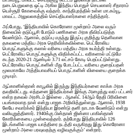
நடைபெறுவதை ஒட்டி அகில இந்திய பொதுச் செயலாளர் சீதாராம்
யெச்சூரி கோவைக்கு வந்தார். காந்திபுரத்தில் உள்ள மா.கம்யூ.
மாவட்ட அலுவலகத்தில் செய்தியாளர்களை சந்தித்தார்.
அப்போது, ‘இந்தியாவில் கொரோனா மூன்றாம் அலை வரும்
நிலையில் தடுப்பூசி போடும் பணிகளை அரசு தீவிரப்படுத்த
வேண்டும். ஆனால், தடுப்பு மருந்து இருப்பு குறித்து தெளிவான
தகவலை மத்திய அரசு தெரிவிக்கவில்லை. பெட்ரோலிய
பொருட்களுக்கு கலால் வரியை மத்திய அரசு உயர்த்தி உள்ளது.
பெட்ரோலிய பொருட்களுக்கு விதிக்கப்பட்ட வரிகளால் மட்டுமே
கடந்த 2020-21 ஆண்டில் 3.71 லட்சம் கோடி பெறப்பட்டுள்ளது.
பெட்ரோலிய பொருட்களின் மீது போடப்பட்ட வரியை குறைப்பதன்
மூலமாகவே அத்தியாவசியப் பொருட்களின் விலையை குறைக்க
முடியும்.
ஆப்கானிஸ்தான் காபூலில் இருந்து இந்தியர்களை காக்க அரசு
தவறிவிட்டது. எத்தனை இந்தியர்கள் இங்கு அழைத்து வரப் பட்டனர்
என்ற தகவல் அரசிடம் இல்லை . ஆகஸ்ட் 14ஆம் தேதி பிரிவினை
பயங்கரவாத நாள் என்று பாஜக அறிவித்துள்ளது. ஆனால், 1938
லேயே சவார்க்கர் இந்தியா இரண்டு தனி நாடாக வேண்டும் என்று
வலியுறுத்தினார். 1940க்கு பின்தான் ஜின்னா பாகிஸ்தான்
கோரிக்கையை முன்வைத்தார். தற்போது இந்தியாவில் 126
இடங்களில் பாஜக யாத்திரை நடத்தி வருகிறது இது கொரோனா
மூன்றாம் அலை பரவுவதற்கு வழிவகுக்கும்’ என்றார்.