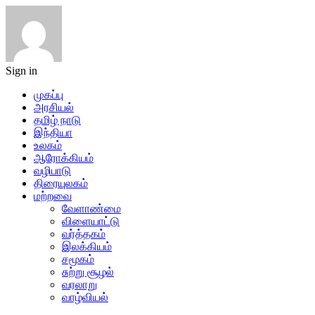
Sign in
முகப்பு
அரசியல்
தமிழ் நாடு
இந்தியா
உலகம்
ஆரோக்கியம்
வழிபாடு
திரையுலகம்
மற்றவை
வேளாண்மை
விளையாட்டு
வர்த்தகம்
இலக்கியம்
சமூகம்
சுற்று சூழல்
வரலாறு
வாழ்வியல்