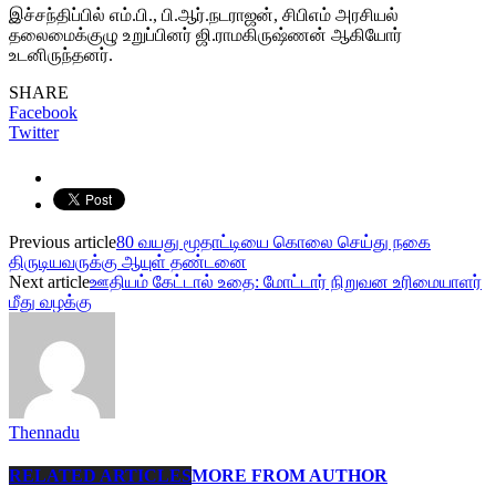
இச்சந்திப்பில் எம்.பி., பி.ஆர்.நடராஜன், சிபிஎம் அரசியல்
தலைமைக்குழு உறுப்பினர் ஜி.ராமகிருஷ்ணன் ஆகியோர்
உடனிருந்தனர்.
SHARE
Facebook
Twitter
Previous article
80 வயது மூதாட்டியை கொலை செய்து நகை
திருடியவருக்கு ஆயுள் தண்டனை
Next article
ஊதியம் கேட்டால் உதை: மோட்டார் நிறுவன உரிமையாளர்
மீது வழக்கு
Thennadu
RELATED ARTICLES
MORE FROM AUTHOR