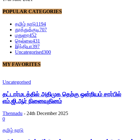
POPULAR CATEGORIES
தமிழ் நாடு
1194
தூத்துக்குடி
707
மதுரை
452
நெல்லை
431
இந்தியா
397
Uncategorised
300
MY FAVORITES
Uncategorised
தட்டார்மடத்தில் அதிமுக தெற்கு ஒன்றியம் சார்பில்
எம்.ஜி.ஆர் நினைவுதினம்
Thennadu
-
24th December 2025
0
தமிழ் நாடு