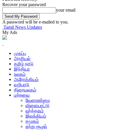
Recover your password
your email
A password will be e-mailed to you.
Tamil News Updates
My Ads
முகப்பு
அரசியல்
தமிழ் நாடு
இந்தியா
உலகம்
ஆரோக்கியம்
வழிபாடு
திரையுலகம்
மற்றவை
வேளாண்மை
விளையாட்டு
வர்த்தகம்
இலக்கியம்
சமூகம்
சுற்று சூழல்