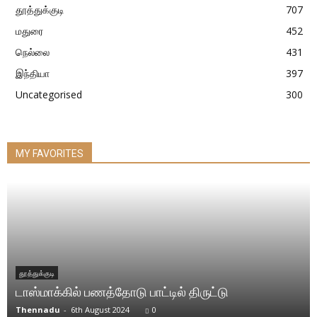
தூத்துக்குடி
707
மதுரை
452
நெல்லை
431
இந்தியா
397
Uncategorised
300
MY FAVORITES
தூத்துக்குடி
டாஸ்மாக்கில் பணத்தோடு பாட்டில் திருட்டு
Thennadu
-
6th August 2024
0