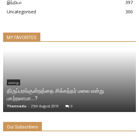
இந்தியா
397
Uncategorised
300
MY FAVORITES
வரலாறு
திருப்பரங்குன்றத்தை சிக்கந்தர் மலை என்று
மாற்றலாமா…?
Thennadu
-
25th August 2019
0
Our Subscribers