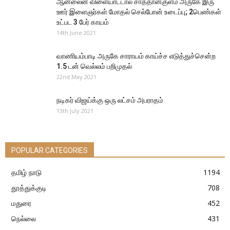
ஆன்லைன் விளையாட்டால் சாத்தான்குளம் அருகே இரு
ஊர் இளைஞர்கள் மோதல் செல்போன் உடைப்பு; 2பெண்கள்
உட்பட 3 பேர் காயம்
14th June 2021
வாணியம்பாடி அருகே சாராயம் காய்ச்ச எடுத்துச்சென்ற
1.5 டன் வெல்லம் பறிமுதல்
22nd May 2021
நடிகர் விஜய்க்கு ஒரு லட்சம் அபராதம்
13th July 2021
POPULAR CATEGORIES
தமிழ் நாடு
1194
தூத்துக்குடி
708
மதுரை
452
நெல்லை
431