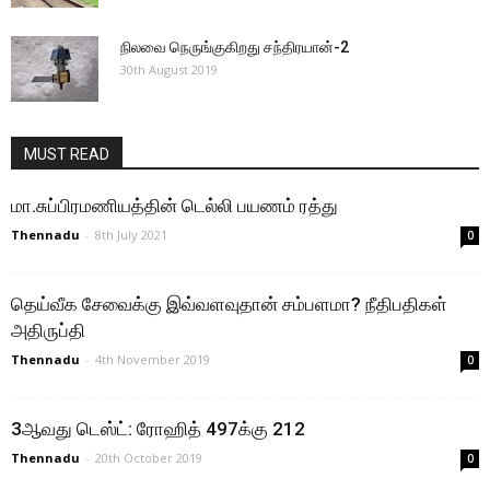
நிலவை நெருங்குகிறது சந்திரயான்-2
30th August 2019
MUST READ
மா.சுப்பிரமணியத்தின் டெல்லி பயணம் ரத்து
Thennadu
-
8th July 2021
0
தெய்வீக சேவைக்கு இவ்வளவுதான் சம்பளமா? நீதிபதிகள்
அதிருப்தி
Thennadu
-
4th November 2019
0
3ஆவது டெஸ்ட்: ரோஹித் 497க்கு 212
Thennadu
-
20th October 2019
0