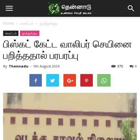
Home
மாவட்டம்
தூத்துக்குடி
மாவட்டம்
தூத்துக்குடி
பிஸ்கட் கேட்ட வாலிபர் செயினை
பறித்ததால் பரபரப்பு
By
Thennadu
-
5th August 2024
375
0