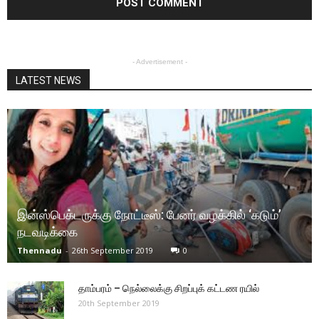
- Advertisement -
LATEST NEWS
இன்ஸ்பெக்டருக்கு நோட்டீஸ்: பேனர் வழக்கில் ‘கடும்’
நடவடிக்கை
Thennadu
-
26th September 2019
0
தாம்பரம் – நெல்லைக்கு சிறப்புக் கட்டண ரயில்
20th September 2019