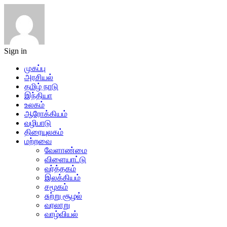
Sign in
முகப்பு
அரசியல்
தமிழ் நாடு
இந்தியா
உலகம்
ஆரோக்கியம்
வழிபாடு
திரையுலகம்
மற்றவை
வேளாண்மை
விளையாட்டு
வர்த்தகம்
இலக்கியம்
சமூகம்
சுற்று சூழல்
வரலாறு
வாழ்வியல்