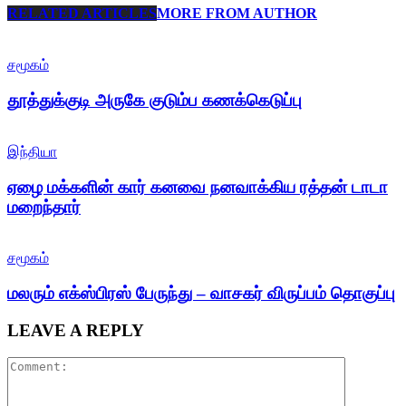
RELATED ARTICLES
MORE FROM AUTHOR
சமூகம்
தூத்துக்குடி அருகே குடும்ப கணக்கெடுப்பு
இந்தியா
ஏழை மக்களின் கார் கனவை நனவாக்கிய ரத்தன் டாடா
மறைந்தார்
சமூகம்
மலரும் எக்ஸ்பிரஸ் பேருந்து – வாசகர் விருப்பம் தொகுப்பு
LEAVE A REPLY