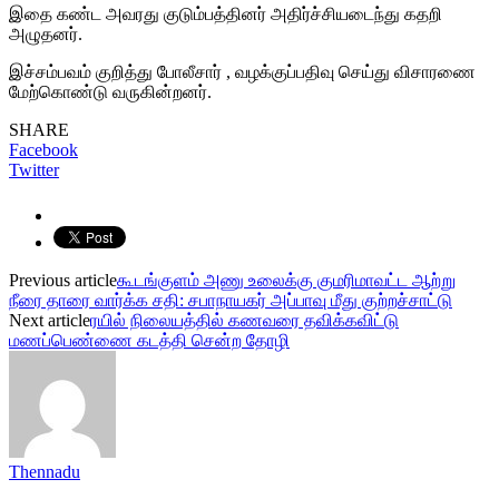
இதை கண்ட அவரது குடும்பத்தினர் அதிர்ச்சியடைந்து கதறி
அழுதனர்.
இச்சம்பவம் குறித்து போலீசார் , வழக்குப்பதிவு செய்து விசாரணை
மேற்கொண்டு வருகின்றனர்.
SHARE
Facebook
Twitter
Previous article
கூடங்குளம் அணு உலைக்கு குமரிமாவட்ட ஆற்று
நீரை தாரை வார்க்க சதி: சபாநாயகர் அப்பாவு மீது குற்றச்சாட்டு
Next article
ரயில் நிலையத்தில் கணவரை தவிக்கவிட்டு
மணப்பெண்ணை கடத்தி சென்ற தோழி
Thennadu