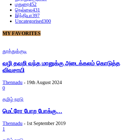
மதுரை
452
நெல்லை
431
இந்தியா
397
Uncategorised
300
MY FAVORITES
தூத்துக்குடி
வழி தவறி வந்த மானுக்கு அடைக்கலம் கொடுத்த
விவசாயி
Thennadu
-
19th August 2024
0
தமிழ் நாடு
மெட்ரோ போற போக்கு…
Thennadu
-
1st September 2019
1