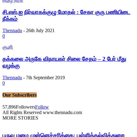
தமிழ் நாடு
சி.எஸ்.ஐ நிர்வாகக்குழு மோதல் : சேகர குரு பணியிடை
நீக்கம்
Thennadu
-
26th July 2021
0
குமரி
தக்கலை அருகே விநாயகர் சிலை சேதம் – 2 பேர் மீது
வழக்கு
Thennadu
-
7th September 2019
0
Our Subscribers
57,896
Followers
Follow
All Rights Reserved www.thennadu.com
MORE STORIES
பருவ மழை முன்னெச்சரிக்கை: பள்ளிக்கல்வித்துறை