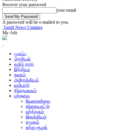
Recover your password
your email
A password will be e-mailed to you.
Tamil News Updates
My Ads
முகப்பு
அரசியல்
தமிழ் நாடு
இந்தியா
உலகம்
ஆரோக்கியம்
வழிபாடு
திரையுலகம்
மற்றவை
வேளாண்மை
விளையாட்டு
வர்த்தகம்
இலக்கியம்
சமூகம்
சுற்று சூழல்