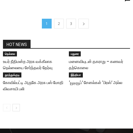
1
2
3
HOT NEWS
நெல்லை
மதுரை
உயர் நீதிமன்ற அரசு வக்கீலாக
மனைவியுடன் தகராறு – கணவர்
நெல்லையை சேர்ந்தவர் தேர்வு
தற்கொலை
தூத்துக்குடி
இந்தியா
கோவில்பட்டி அருகே அரசு பஸ் மோதி
‘யூடியூப்’ சேனல்கள் ‘பிரஸ்’ அல்ல
விவசாயி பலி