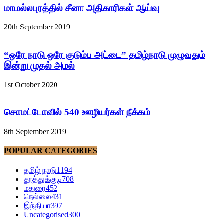
மாமல்லபுரத்தில் சீனா அதிகாரிகள் ஆய்வு
20th September 2019
“ஒரே நாடு ஒரே குடும்ப அட்டை” தமிழ்நாடு முழுவதும்
இன்று முதல் அமல்
1st October 2020
சொமட்டோவில் 540 ஊழியர்கள் நீக்கம்
8th September 2019
POPULAR CATEGORIES
தமிழ் நாடு
1194
தூத்துக்குடி
708
மதுரை
452
நெல்லை
431
இந்தியா
397
Uncategorised
300