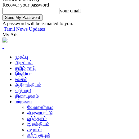
Recover your password
your email
A password will be e-mailed to you.
Tamil News Updates
My Ads
முகப்பு
அரசியல்
தமிழ் நாடு
இந்தியா
உலகம்
ஆரோக்கியம்
வழிபாடு
திரையுலகம்
மற்றவை
வேளாண்மை
விளையாட்டு
வர்த்தகம்
இலக்கியம்
சமூகம்
சுற்று சூழல்