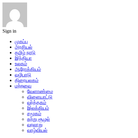
Sign in
முகப்பு
அரசியல்
தமிழ் நாடு
இந்தியா
உலகம்
ஆரோக்கியம்
வழிபாடு
திரையுலகம்
மற்றவை
வேளாண்மை
விளையாட்டு
வர்த்தகம்
இலக்கியம்
சமூகம்
சுற்று சூழல்
வரலாறு
வாழ்வியல்