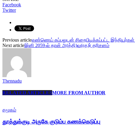
Facebook
Twitter
Previous article
எண்ணெய் கப்பலுடன் சிறைபிடிக்கப்பட்ட இந்தியர்கள
Next article
இனி 2059-ல் தான் அ(த்தி)வ(ரத)ர் தரிசனம்
Thennadu
RELATED ARTICLES
MORE FROM AUTHOR
சமூகம்
தூத்துக்குடி அருகே குடும்ப கணக்கெடுப்பு