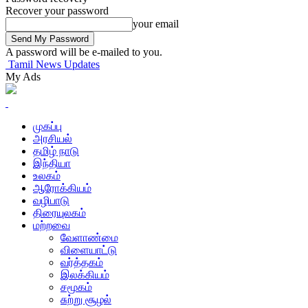
Recover your password
your email
A password will be e-mailed to you.
Tamil News Updates
My Ads
முகப்பு
அரசியல்
தமிழ் நாடு
இந்தியா
உலகம்
ஆரோக்கியம்
வழிபாடு
திரையுலகம்
மற்றவை
வேளாண்மை
விளையாட்டு
வர்த்தகம்
இலக்கியம்
சமூகம்
சுற்று சூழல்