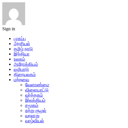
Sign in
முகப்பு
அரசியல்
தமிழ் நாடு
இந்தியா
உலகம்
ஆரோக்கியம்
வழிபாடு
திரையுலகம்
மற்றவை
வேளாண்மை
விளையாட்டு
வர்த்தகம்
இலக்கியம்
சமூகம்
சுற்று சூழல்
வரலாறு
வாழ்வியல்