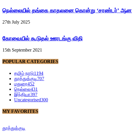
நெல்லையில் தங்கை காதலனை கொன்று ‘சரண்டர்’ ஆன சப
27th July 2025
கோவையில் கூடுதல் ஊரடங்கு விதி
15th September 2021
POPULAR CATEGORIES
தமிழ் நாடு
1194
தூத்துக்குடி
707
மதுரை
452
நெல்லை
431
இந்தியா
397
Uncategorised
300
MY FAVORITES
தூத்துக்குடி