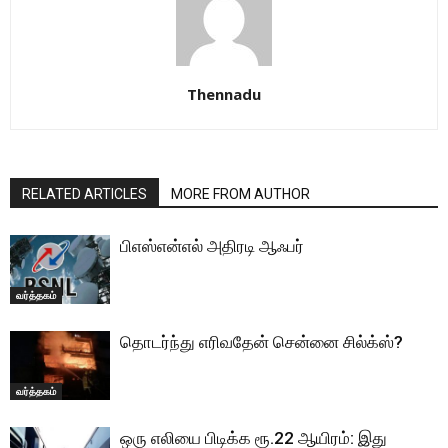
Thennadu
RELATED ARTICLES
MORE FROM AUTHOR
பிஎஸ்என்எல் அதிரடி ஆஃபர்
வர்த்தகம்
தொடர்ந்து எரிவதேன் சென்னை சில்க்ஸ்?
வர்த்தகம்
ஒரு எலியை பிடிக்க ரூ.22 ஆயிரம்: இது