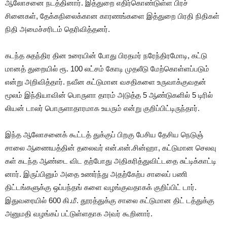
ஆலோசனை நடத்தினார். இத்துறை எதிர்கொண்டுள்ள பிரச்
சினைகள், தேக்கநிலைக்கான காரணங்களை இத்துறை பிரதி நிதிகள்
நிதி அமைச்சரிடம் தெரிவித்தனர்.
கடந்த சுதந்திர தின உரையின் போது பிரதமர் நரேந்திரமோடி, கட்டு
மானத் துறையில் ரூ. 100 லட்சம் கோடி முதலீடு மேற்கொள்ளப்படும்
என்று அறிவித்தார். நவீன கட்டுமான வசதிகளை உருவாக்குவதன்
மூலம் இந்தியாவின் பொருளா தாரம் அடுத்த 5 ஆண்டுகளில் 5 டிரில்
லியன் டாலர் பொருளாதாரமாக உயரும் என்று குறிப்பிட்டிருந்தார்.
இந்த ஆலோசனைக் கூட்டத் துக்குப் பிறகு பேசிய தேசிய நெடுஞ்
சாலை ஆணையத்தின் தலைவர் என்.என்.சின்ஹா, கட்டுமான செலவு
கள் கடந்த ஆண்டை விட தற்போது அதிகரித்துவிட்டதை சுட்டிக்காட்டி
னார். இருப்பினும் அதை உணர்ந்து அதற்கேற்ப சாலைப் பணி
திட்டங்களுக்கு ஒப்பந்தங் களை வழங்குவதாகக் குறிப்பிட் டார்.
இதுவரையில் 600 கி.மீ. தூரத்துக்கு சாலை கட்டுமான திட் டத்துக்கு
அனுமதி வழங்கப் பட்டுள்ளதாக அவர் கூறினார்.