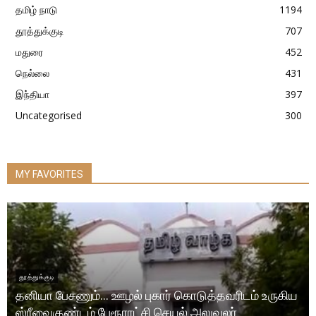
தமிழ் நாடு
1194
தூத்துக்குடி
707
மதுரை
452
நெல்லை
431
இந்தியா
397
Uncategorised
300
MY FAVORITES
தூத்துக்குடி
தனியா பேசணும்… ஊழல் புகார் கொடுத்தவரிடம் உருகிய
ஸ்ரீவைகுண்டம் பேரூராட்சி செயல் அலுவலர்