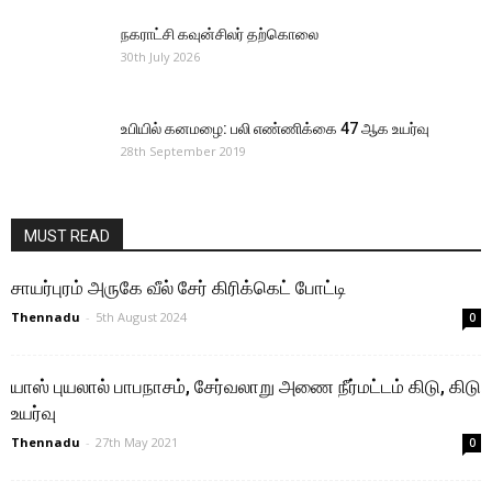
நகராட்சி கவுன்சிலர் தற்கொலை
30th July 2026
உபியில் கனமழை: பலி எண்ணிக்கை 47 ஆக உயர்வு
28th September 2019
MUST READ
சாயர்புரம் அருகே வீல் சேர் கிரிக்கெட் போட்டி
Thennadu
-
5th August 2024
0
யாஸ் புயலால் பாபநாசம், சேர்வலாறு அணை நீர்மட்டம் கிடு, கிடு
உயர்வு
Thennadu
-
27th May 2021
0