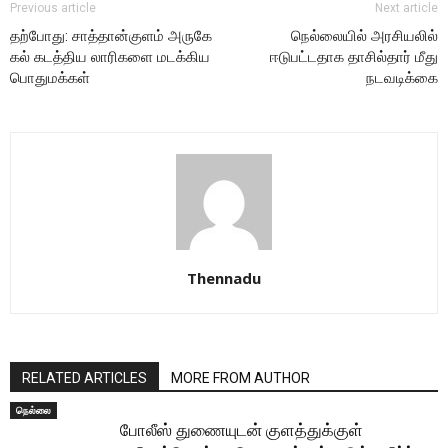
Previous article
Next article
தற்போது: சாத்தான்குளம் அருகே
நெல்லையில் அரசியலில்
கல் கடத்திய லாரிகளை மடக்கிய
ஈடுபட்டதாக தாசில்தார் மீது
பொதுமக்கள்
நடவடிக்கை
Thennadu
RELATED ARTICLES
MORE FROM AUTHOR
நெல்லை
போலீஸ் துணையுடன் குளத்துக்குள்