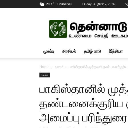
C
28.7
Friday, August 7, 2026
Si
Tirunelveli
Tamil
News
Updates
முகப்பு
அரசியல்
தமிழ் நாடு
இந்தியா
Home
உலகம்
பாகிஸ்தானில் முத்தலாக் தண்டனைக்குரிய க
உலகம்
பாகிஸ்தானில் முத
தண்டனைக்குரிய க
அமைப்பு பரிந்துரை