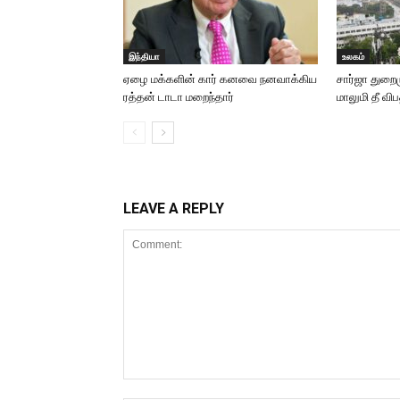
இந்தியா
உலகம்
ஏழை மக்களின் கார் கனவை நனவாக்கிய
சார்ஜா துறைமு
ரத்தன் டாடா மறைந்தார்
மாலுமி தீ விப
LEAVE A REPLY