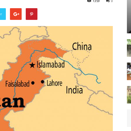
1359
0
er