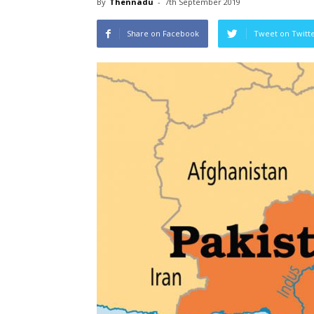
By
Thennadu
-
7th September 2019
Share on Facebook
Tweet on Twitt