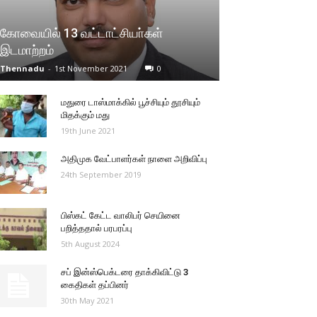
கோவையில் 13 வட்டாட்சியா்கள்
இடமாற்றம்
Thennadu
-
1st November 2021
0
மதுரை டாஸ்மாக்கில் பூச்சியும் தூசியும்
மிதக்கும் மது
19th June 2021
அதிமுக வேட்பாளர்கள் நாளை அறிவிப்பு
24th September 2019
பிஸ்கட் கேட்ட வாலிபர் செயினை
பறித்ததால் பரபரப்பு
5th August 2024
சப் இன்ஸ்பெக்டரை தாக்கிவிட்டு 3
கைதிகள் தப்பினர்
30th May 2021