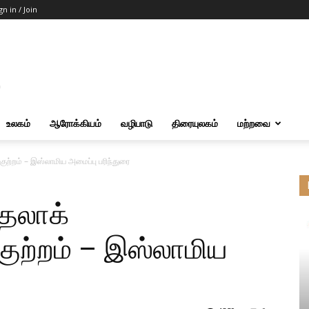
gn in / Join
உலகம்
ஆரோக்கியம்
வழிபாடு
திரையுலகம்
மற்றவை
ுற்றம் – இஸ்லாமிய அமைப்பு பரிந்துரை
்தலாக்
ுற்றம் – இஸ்லாமிய