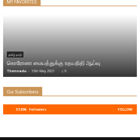
MY FAVORITES
தமிழ் நாடு
கொரோனா மையத்துக்கு உதயநிதி ஆய்வு
Thennadu
-
15th May 2021
0
Our Subscribers
57,896
Followers
FOLLOW