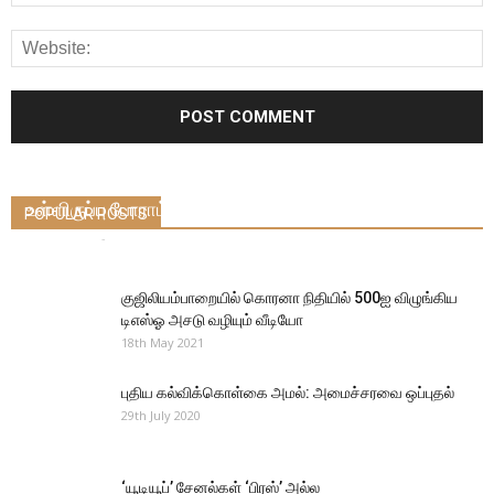
பேராசிரியரை நீக்க கோரி பேராசிரியைகள் கல்லூரி
உள்ளிருப்பு போராட்டம்
POPULAR POSTS
Thennadu
-
27th September 2024
0
குஜிலியம்பாறையில் கொரனா நிதியில் 500ஐ விழுங்கிய
டிஎஸ்ஓ அசடு வழியும் வீடியோ
18th May 2021
புதிய கல்விக்கொள்கை அமல்: அமைச்சரவை ஒப்புதல்
29th July 2020
‘யூடியூப்’ சேனல்கள் ‘பிரஸ்’ அல்ல