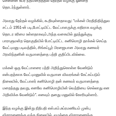
சென்னை உயர் நீதிமன்றத்தில் தேர்தல் வழக்கு ஒன்றை
தொடர்ந்துள்ளார்.
அவரது தேர்தல் வழக்கில், கூறியுள்ளதாவது: “மக்கள் பிரதிநிதித்துவ
சட்டம் 1951-ன் படி,போட்டியிட்ட வேட்பாளருக்கு எதிராக வழக்கு
தொடர உரிமை உள்ளதாகவும்,அந்த வகையில் தூத்துக்குடி
பாராளுமன்ற தொகுதியில் போட்டியிட்ட கனிமொழி தாக்கல் செய்த
வேட்புமனு படிவத்தில், சிங்கப்பூர் பிரஜையான அவரது கணவர்
அரவிந்தனின் வருமானத்தை பற்றி குறிப்பிடவில்லை.
மக்கள் ஒரு வேட்பாளரை பற்றி அறிந்துகொள்ள வேண்டும்
என்பதற்காக வேட்புமனுவில் வருமான விவரங்கள் கேட்கப்படும்
நிலையில், வேட்பாளர் கனிமொழி தன் கணவர் வருமானத்தை
மறைந்தது தவறு, எனவே கனிமொழியின் வெற்றியை செல்லாது என
அறிவிக்க வேண்டும்”. எனவும் தனது மனுவில் கோரியுள்ளார்.
இந்த வழக்கு இன்று நீதிபதி எஸ்.எம்.சுப்ரமணியம் முன்பு
விசாரணைக்கு வந்த நிலையில், வழக்கை விசாரணைக்கு