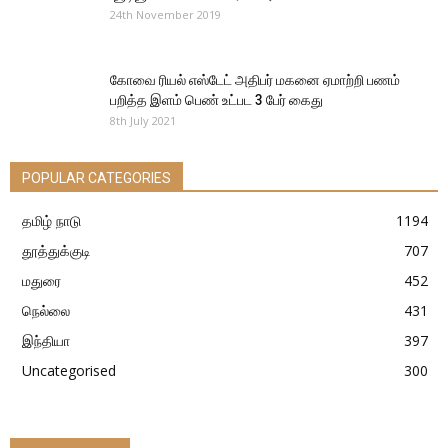
24th November 2019
கோவை ரியல் எஸ்டேட் அதிபர் மகனை ஏமாற்றி பணம்
பறித்த இளம் பெண் உட்பட 3 பேர் கைது
8th July 2021
POPULAR CATEGORIES
தமிழ் நாடு
1194
தூத்துக்குடி
707
மதுரை
452
நெல்லை
431
இந்தியா
397
Uncategorised
300