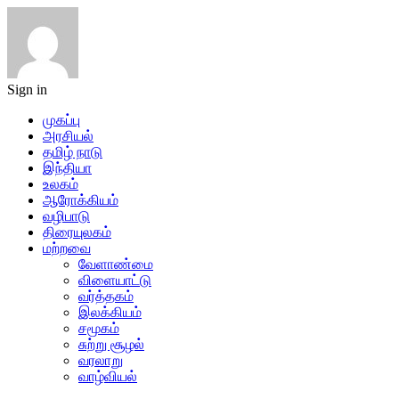
Sign in
முகப்பு
அரசியல்
தமிழ் நாடு
இந்தியா
உலகம்
ஆரோக்கியம்
வழிபாடு
திரையுலகம்
மற்றவை
வேளாண்மை
விளையாட்டு
வர்த்தகம்
இலக்கியம்
சமூகம்
சுற்று சூழல்
வரலாறு
வாழ்வியல்