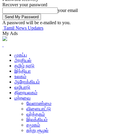
Recover your password
your email
A password will be e-mailed to you.
Tamil News Updates
My Ads
முகப்பு
அரசியல்
தமிழ் நாடு
இந்தியா
உலகம்
ஆரோக்கியம்
வழிபாடு
திரையுலகம்
மற்றவை
வேளாண்மை
விளையாட்டு
வர்த்தகம்
இலக்கியம்
சமூகம்
சுற்று சூழல்