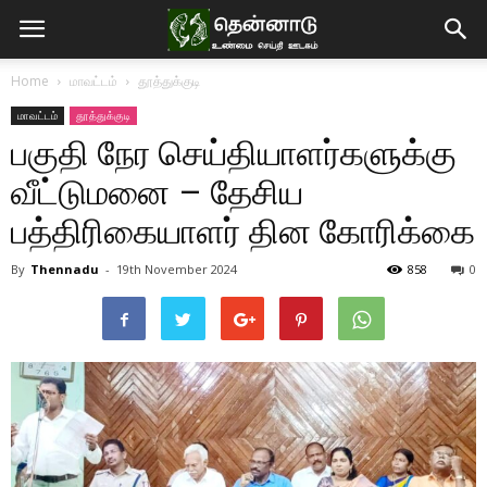
Home
மாவட்டம்
தூத்துக்குடி
மாவட்டம்
தூத்துக்குடி
பகுதி நேர செய்தியாளர்களுக்கு
வீட்டுமனை – தேசிய
பத்திரிகையாளர் தின கோரிக்கை
By
Thennadu
-
19th November 2024
858
0