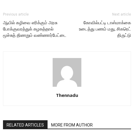
Previous article
Next article
ஆயில் கழிவை எரிக்கும் அரசு
கோவில்பட்டி டாஸ்மாக்கை
போக்குவரத்துக் கழகத்தால்
உடைத்து பணம் மது, சிகரெட்
மூச்சுத் திணறும் வண்ணார்பேட்டை
திருட்டு
Thennadu
RELATED ARTICLES
MORE FROM AUTHOR