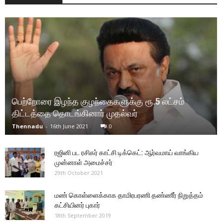
பெற்றோரை இழந்த குழந்தைகளுக்கு ரூ.5 லட்சம்
திட்டத்தை தொடங்கினார் முதல்வர்
Thennadu
-
16th June 2021
0
ரஜினி பட ரசிகர் காட்சி டிக்கெட்: ஆர்வமாய் வாங்கிய
முன்னாள் அமைச்சர்
29th October 2021
மண் கொள்ளைக்காக தாமிரபரணி தண்ணீர் நிறுத்தம்
கட்சியினர் புகார்
18th September 2019