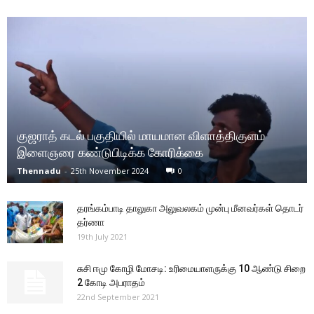
குஜராத் கடல் பகுதியில் மாயமான விளாத்திகுளம்
இளைஞரை கண்டுபிடிக்க கோரிக்கை
Thennadu
-
25th November 2024
0
தரங்கம்பாடி தாலுகா அலுவலகம் முன்பு மீனவர்கள் தொடர்
தர்ணா
19th July 2021
சுசி ஈமு கோழி மோசடி: உரிமையாளருக்கு 10 ஆண்டு சிறை
2 கோடி அபராதம்
22nd September 2021