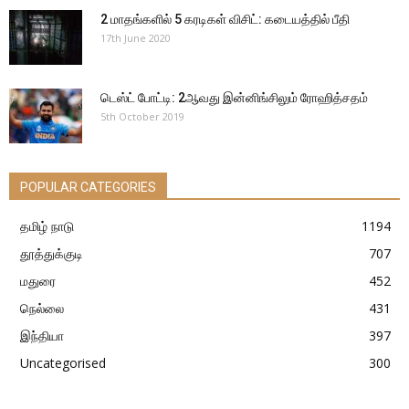
2 மாதங்களில் 5 கரடிகள் விசிட்: கடையத்தில் பீதி
17th June 2020
டெஸ்ட் போட்டி: 2ஆவது இன்னிங்சிலும் ரோஹித்சதம்
5th October 2019
POPULAR CATEGORIES
தமிழ் நாடு
1194
தூத்துக்குடி
707
மதுரை
452
நெல்லை
431
இந்தியா
397
Uncategorised
300