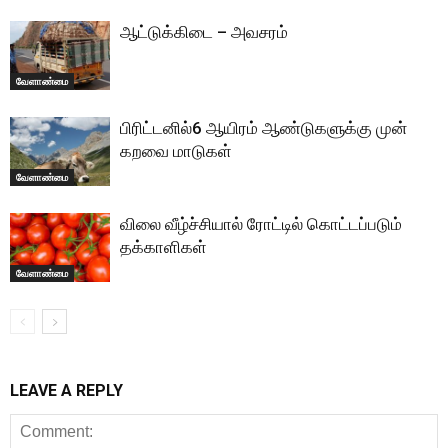
ஆட்டுக்கிடை – அவசரம்
வேளாண்மை
பிரிட்டனில்6 ஆயிரம் ஆண்டுகளுக்கு முன்
கறவை மாடுகள்
வேளாண்மை
விலை வீழ்ச்சியால் ரோட்டில் கொட்டப்படும்
தக்காளிகள்
வேளாண்மை
LEAVE A REPLY