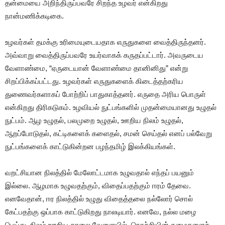
தன்மையை அறிந்திருப்பவரே சிறந்த உழவர் என்கிறது
நான்மணிக்கடிகை.
உழவர்கள் தமக்கு உரிமையுடையதாக எருதுகளை வைத்திருந்தனர்.
அவ்வாறு வைத்திருப்பவரே உயர்வாகக் கருதப்பட்டார். அவருடைய
வேளாண்மை, “ஏருடையான் வேளாண்மை தானினிது” என்று
சிறப்பிக்கப்பட்டது. உழவர்கள் எருதுகளைக் கிடைத்தற்கரிய
துணைவர்களாகப் போற்றிப் பாதுகாத்தனர். எருதை அரிய பொருள்
என்கிறது திரிகடுகம். உழவியல் நுட்பங்களில் முதன்மையானது உழுதல்
நுட்பம். ஆழ உழுதல், பலமுறை உழுதல், ஊறிய நிலம் உழுதல்,
ஆறப்போடுதல், கட்டிகளைக் களைதல், சமன் செய்தல் எனப் பல்வேறு
நுட்பங்களைக் காட்டுகின்றன பழந்தமிழ் இலக்கியங்கள்.
வறட்சியான நிலத்தில் மேலோட்டமாக உழுவதால் எந்தப் பயனும்
இல்லை. ஆழமாக உழுவதற்கும், விதைப்பதற்கும் ஈரம் தேவை.
எனவேதான், ஈர நிலத்தில் உழுது விதைத்தலை நல்லோர் சொல்
கேட்பதற்கு ஒப்பாக காட்டுகிறது நாலடியார். எனவே, நல்ல மழை
பெய்து, நிலம் ஊறிய காலை வேளையில், நொச்சியின் தழைகளைச்