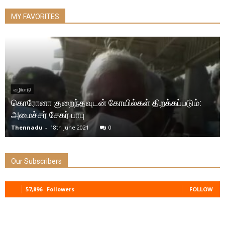
MY FAVORITES
வழிபாடு
கொரோனா குறைந்தவுடன் கோயில்கள் திறக்கப்படும்:
அமைச்சர் சேகர் பாபு
Thennadu
-
18th June 2021
0
Our Subscribers
57,896
Followers
FOLLOW