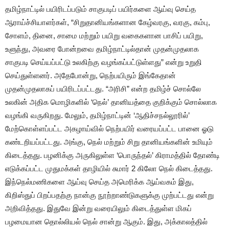
தமிழ்நாட்டில் பயிரிடப்படும் சாகுபடிப் பயிர்களை ஆய்வு செய்த
ஆராய்ச்சியாளர்கள், “சிறுதானியங்களான கேழ்வரகு, வரகு, கம்பு,
சோளம், தினை, சாமை மற்றும் பயிறு வகைகளான பாசிப் பயிறு,
உளுந்து, அவரை போன்றவை தமிழ்நாட்டில்தான் முதன்முதலாக
சாகுபடி செய்யப்பட்டு உலகிற்கு வழங்கப்பட்டுள்ளது” என்று உறுதி
செய்துள்ளனர். அதேபோன்று, நெற்பயிரும் இங்கேதான்
முதன்முதலாகப் பயிரிடப்பட்டது. “அரிசி” என்ற தமிழ்ச் சொல்லே
உலகின் அதிக மொழிகளில் ‘நெல்’ தானியத்தை குறிக்கும் சொல்லாக
வழங்கி வருகிறது. மேலும், தமிழ்நாட்டின் ‘ஆதிச்சநல்லூரில்’
மேற்கொள்ளப்பட்ட அகழாய்வில் நெற்பயிர் வரையப்பட்ட பானை ஓடு
கண்டறியப்பட்டது. அங்கு, நெல் மற்றும் சிறு தானியங்களின் உமியும்
கிடைத்தது. பழனிக்கு அருகிலுள்ள ‘பொருந்தல்’ கிராமத்தில் தோண்டி
எடுக்கப்பட்ட முதுமக்கள் தாழியில் சுமார் 2 கிலோ நெல் கிடைத்தது.
இந்நெல்மணிகளை ஆய்வு செய்த அமெரிக்க ஆய்வகம் இது,
கிறிஸ்துப் பிறப்பதற்கு நான்கு நூற்றாண்டுகளுக்கு முற்பட்டது என்று
அறிவித்தது. இதுவே இன்று வரையிலும் கிடைத்துள்ள மிகப்
பழமையான தொல்லியல் நெல் சான்று ஆகும். இது, அக்காலத்தில்