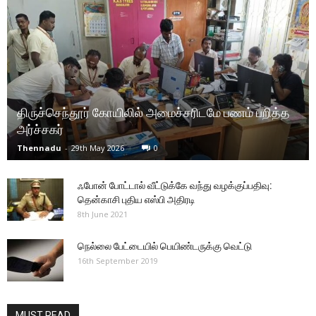
திருச்செந்தூர் கோயிலில் அமைச்சரிடமே பணம் பறித்த
அர்ச்சகர்
Thennadu
-
29th May 2026
0
ஃபோன் போட்டால் வீட்டுக்கே வந்து வழக்குப்பதிவு:
தென்காசி புதிய எஸ்பி அதிரடி
8th June 2021
நெல்லை பேட்டையில் பெயிண்டருக்கு வெட்டு
16th September 2019
MUST READ