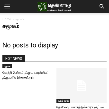
Home
சமூகம்
சமூகம்
No posts to display
HOT NEWS
மதுரை
வெற்றி பெற்ற அதிமுக கவுன்சிலர்
திமுகவில் இணைந்தார்
தமிழ் நாடு
தேனிலவு பயணத்தில் பாராட்சூட்டில்