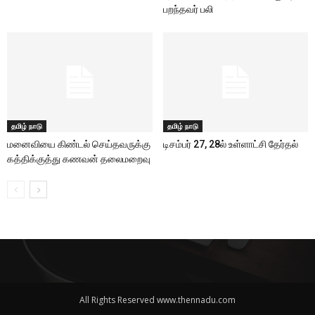
பறந்தவர் பலி
தமிழ் நாடு
தமிழ் நாடு
மனைவியை கிண்டல் செய்தவருக்கு
டிசம்பர் 27, 28ல் உள்ளாட்சி தேர்தல்
கத்திக்குத்து கணவன் தலைமறைவு
All Rights Reserved www.thennadu.com