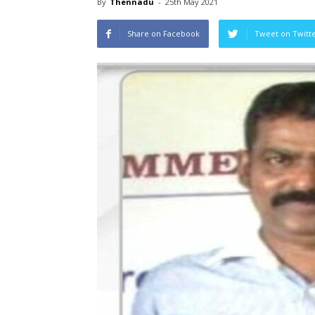
By
Thennadu
-
25th May 2021
Share on Facebook
Tweet on Twitt