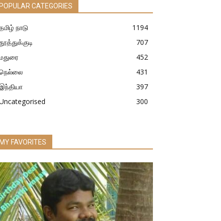
POPULAR CATEGORIES
தமிழ் நாடு
1194
தூத்துக்குடி
707
மதுரை
452
நெல்லை
431
இந்தியா
397
Uncategorised
300
MY FAVORITES