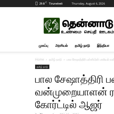
C
29.8
Thursday, August 6, 2026
Tirunelveli
Tamil
News
Updates
முகப்பு
அரசியல்
தமிழ் நாடு
இந்தியா
Home
தமிழ் நாடு
பால சேஷாத்திரி பள்ளியின் பாலியல் 
தமிழ் நாடு
பால சேஷாத்திரி ப
வன்முறையாளன் ர
கோர்ட்டில் ஆஜர்