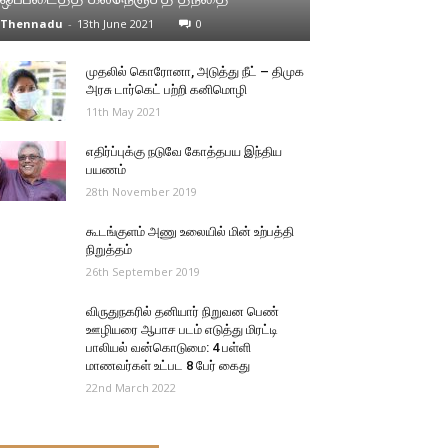
Thennadu
-
13th June 2021
0
முதலில் கொரோனா, அடுத்து நீட் – திமுக
அரசு டார்கெட் பற்றி கனிமொழி
11th May 2021
எதிர்ப்புக்கு நடுவே கோத்தபய இந்திய
பயணம்
28th November 2019
கூடங்குளம் அணு உலையில் மின் உற்பத்தி
நிறுத்தம்
26th September 2019
விருதுநகரில் தனியார் நிறுவன பெண்
ஊழியரை ஆபாச படம் எடுத்து மிரட்டி
பாலியல் வன்கொடுமை: 4 பள்ளி
மாணவர்கள் உட்பட 8 பேர் கைது
22nd March 2022