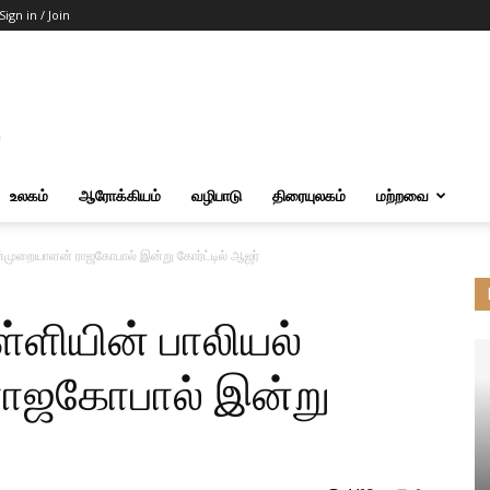
Sign in / Join
உலகம்
ஆரோக்கியம்
வழிபாடு
திரையுலகம்
மற்றவை
வன்முறையாளன் ராஜகோபால் இன்று கோர்ட்டில் ஆஜர்
ள்ளியின் பாலியல்
ாஜகோபால் இன்று