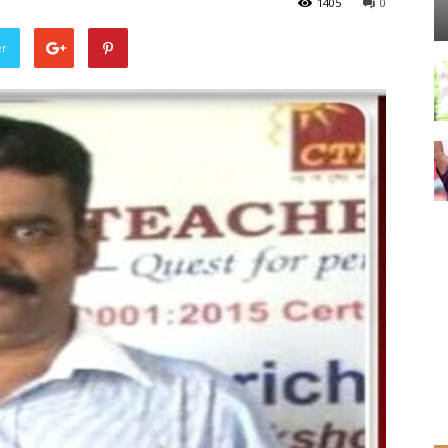
1405
0
er