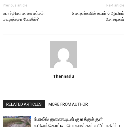
Previous article
Next article
ஃபாத்திமா மரண மர்மம்:
6 மாதங்களில் சுமார் 6 ஆயிரம்
மறைத்ததா போலீஸ்?
மோசடிகள்
Thennadu
RELATED ARTICLES
MORE FROM AUTHOR
போலீஸ் துணையுடன் குளத்துக்குள்
கழிவுத்தொட்டி : பொதுமக்கள் கடும் எதிர்ப்பு