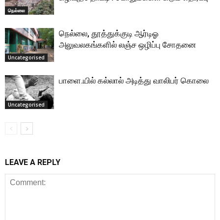
நெல்லை
நெல்லை, தூத்துக்குடி ஆர்டிஓ
அலுவலகங்களில் லஞ்ச ஒழிப்பு சோதனை
Uncategorised
பாளை.யில் கல்லால் அடித்து வாலிபர் கொலை
Uncategorised
LEAVE A REPLY