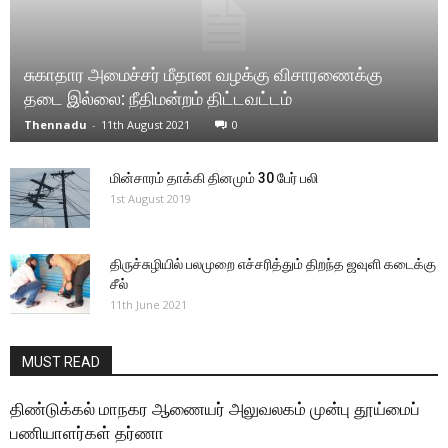
சுகாதார அமைச்சர் மீதான வழக்கு விசாரணைக்கு
தடை இல்லை: நீதிமன்றம் திட்டவட்டம்
Thennadu
-
11th August 2021
0
மின்சாரம் தாக்கி தினமும் 30 பேர் பலி
1st August 2019
திருச்சுழியில் பலமுறை எச்சரித்தும் திறந்த ஜவுளி கடைக்கு
சீல்
11th June 2021
MUST READ
திண்டுக்கல் மாநகர ஆணையர் அலுவலகம் முன்பு தூய்மைப்
பணியாளர்கள் தர்ணா