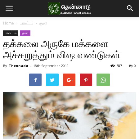
Home
மாவட்டம்
குமரி
மாவட்டம்
குமரி
தக்கலை அருகே மக்களை
அச்சுறுத்தும் விஷ வண்டுகள்
By
Thennadu
-
18th September 2019
687
0