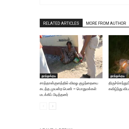
RELATED ARTICLES
MORE FROM AUTHOR
தூத்துக்குடி
தூத்துக்குடி
சாத்தான்குளத்தில் விஏஓ குழந்தையை
திருச்செந்தூ
கடத்த முயன்ற பெண் – பொதுமக்கள்
கவிழ்ந்து விப
மடக்கிப் பிடித்தனர்