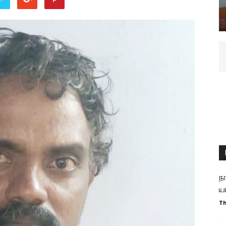
ந
ய
T