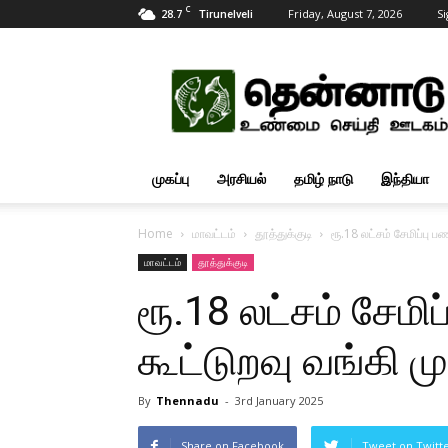
C
28.7
Friday, August 7, 2026
Si
Tirunelveli
Tamil
News
Updates
முகப்பு
அரசியல்
தமிழ் நாடு
இந்தியா
Home
மாவட்டம்
தூத்துக்குடி
ரூ.18 லட்சம் சேமிப்பு 
மாவட்டம்
தூத்துக்குடி
ரூ.18 லட்சம் சேமி
கூட்டுறவு வங்கி 
By
Thennadu
-
3rd January 2025
Share on Facebook
Tweet on Twitt