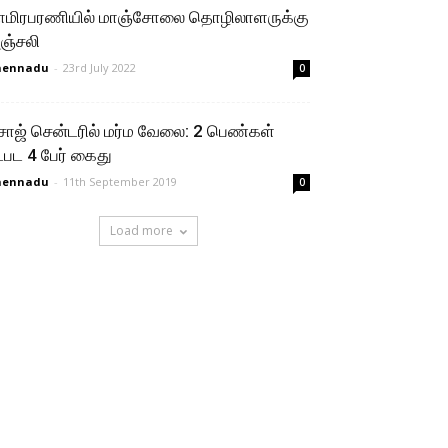
ாமிரபரணியில் மாஞ்சோலை தொழிலாளருக்கு
ஞ்சலி
hennadu
-
23rd July 2022
0
சாஜ் சென்டரில் மர்ம வேலை: 2 பெண்கள்
ட்பட 4 பேர் கைது
hennadu
-
11th September 2019
0
Load more