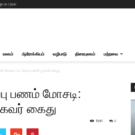
gn in / Join
உலகம்
ஆரோக்கியம்
வழிபாடு
திரையுலகம்
மற்றவை
பணம் மோசடி: கூட்டுறவு வங்கி முகவர் கைது
ப்பு பணம் மோசடி:
முகவர் கைது
1041
0
er