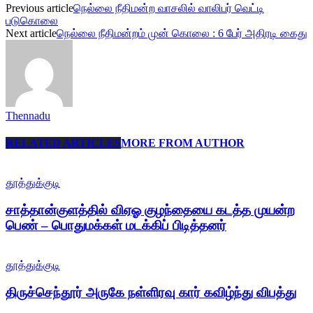
Previous article
நெல்லை நீதிமன்ற வாசலில் வாலிபர் வெட்டி
படுகொலை
Next article
நெல்லை நீதிமன்றம் முன் கொலை : 6 பேர் அதிரடி கைது
Thennadu
RELATED ARTICLES
MORE FROM AUTHOR
தூத்துக்குடி
சாத்தான்குளத்தில் விஏஓ குழந்தையை கடத்த முயன்ற
பெண் – பொதுமக்கள் மடக்கிப் பிடித்தனர்
தூத்துக்குடி
திருச்செந்தூர் அருகே நள்ளிரவு கார் கவிழ்ந்து விபத்து