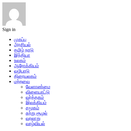
Sign in
முகப்பு
அரசியல்
தமிழ் நாடு
இந்தியா
உலகம்
ஆரோக்கியம்
வழிபாடு
திரையுலகம்
மற்றவை
வேளாண்மை
விளையாட்டு
வர்த்தகம்
இலக்கியம்
சமூகம்
சுற்று சூழல்
வரலாறு
வாழ்வியல்