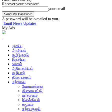
Recover your password
your email
A password will be e-mailed to you.
Tamil News Updates
My Ads
முகப்பு
அரசியல்
தமிழ் நாடு
இந்தியா
உலகம்
ஆரோக்கியம்
வழிபாடு
திரையுலகம்
மற்றவை
வேளாண்மை
விளையாட்டு
வர்த்தகம்
இலக்கியம்
சமூகம்
சுற்று சூழல்