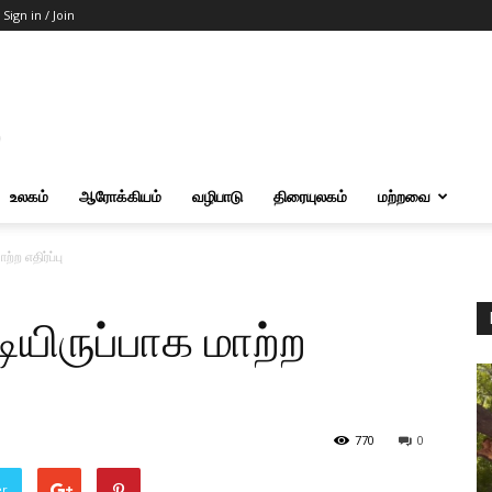
Sign in / Join
உலகம்
ஆரோக்கியம்
வழிபாடு
திரையுலகம்
மற்றவை
்ற எதிர்ப்பு
யிருப்பாக மாற்ற
770
0
er