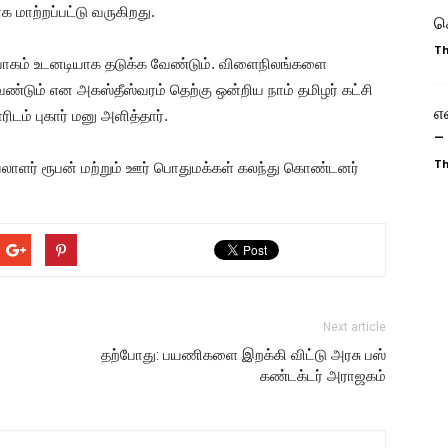
க மாற்றப்பட்டு வருகிறது.
ச
T
வாகம் உடனடியாக தடுக்க வேண்டும். விளைநிலங்களை
வேண்டும் என அகஸ்தீஸ்வரம் தெற்கு ஒன்றிய நாம் தமிழர் கட்சி
எ
டம் புகார் மனு அளித்தார்.
–
T
ாளர் ரூபன் மற்றும் ஊர் பொதுமக்கள் கலந்து கொண்டனர்
Next article
தற்போது: பயணிகளை இறக்கி விட்டு அரசு பஸ்
கண்டக்டர் அராஜகம்