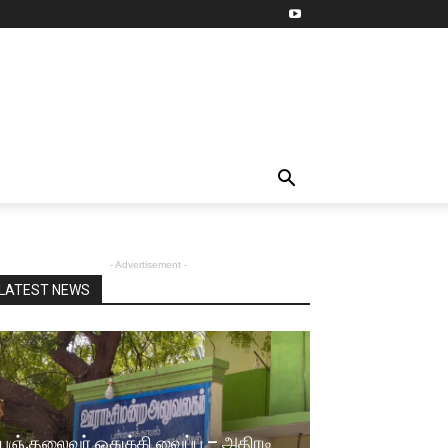
- Advertisement -
LATEST NEWS
பஞ்.தலைவர் ஒதுக்கி வைப்பு – அதிரடி