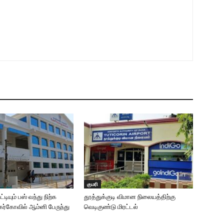
குமரி
டியும் பஸ் வந்து நிற்க
தூத்துக்குடி விமான நிலையத்திற்கு
கர்கோவில் ஆம்னி பேருந்து
வெடிகுண்டு மிரட்டல்