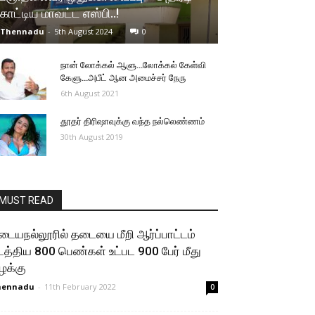
காட்டிய மாவட்ட எஸ்பி..!
Thennadu
-
5th August 2024
0
நான் லோக்கல் ஆளு…லோக்கல் கேள்வி
கேளு…அபீட் ஆன அமைச்சர் நேரு
6th August 2021
தூதர் திரிஷாவுக்கு வந்த நல்லெண்ணம்
30th August 2019
MUST READ
டையநல்லூரில் தடையை மீறி ஆர்ப்பாட்டம்
டத்திய 800 பெண்கள் உட்பட 900 பேர் மீது
ழக்கு
hennadu
-
11th February 2022
0