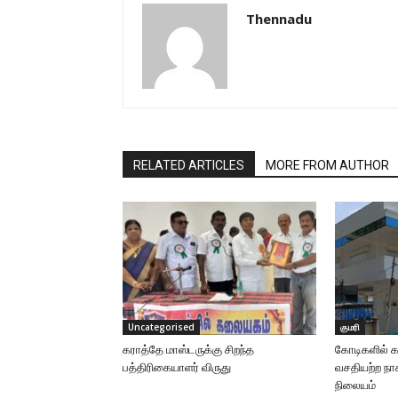
Thennadu
RELATED ARTICLES
MORE FROM AUTHOR
Uncategorised
குமரி
கராத்தே மாஸ்டருக்கு சிறந்த
கோடிகளில் கட்
பத்திரிகையாளர் விருது
வசதியற்ற நா
நிலையம்