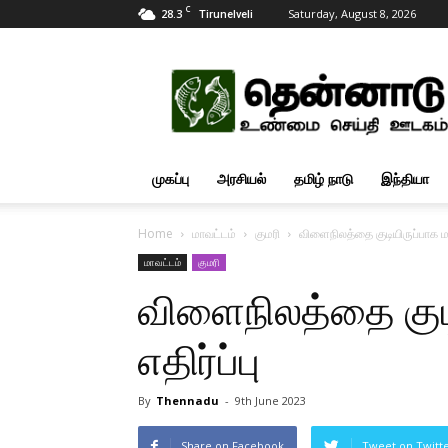
C
28.3
Saturday, August 8, 2026
Tirunelveli
Tamil
News
Updates
முகப்பு
அரசியல்
தமிழ் நாடு
இந்தியா
Home
மாவட்டம்
குமரி
விளைநிலத்தை குடியிருப்பாக மாற
மாவட்டம்
குமரி
விளைநிலத்தை குடி
எதிர்ப்பு
By
Thennadu
-
9th June 2023
Share on Facebook
Tweet on Twitt