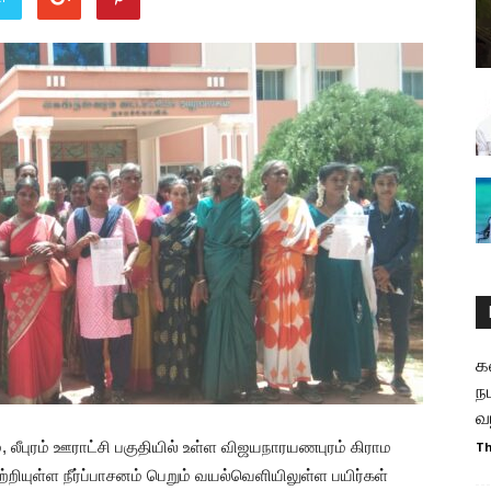
க
ந
வ
 லீபுரம் ஊராட்சி பகுதியில் உள்ள விஜயநாரயணபுரம் கிராம
T
ுற்றியுள்ள நீர்ப்பாசனம் பெறும் வயல்வெளியிலுள்ள பயிர்கள்