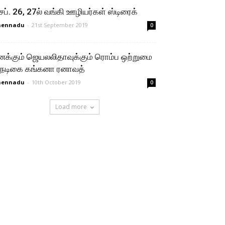
ெப். 26, 27ல் வங்கி ஊழியர்கள் ஸ்டிரைக்
hennadu
-
21st September 2019
0
னக்கும் ஜெயலலிதாவுக்கும் ரொம்ப ஒற்றுமை
 நடிகை கங்கனா ரனாவத்
hennadu
-
10th October 2019
0
Load more