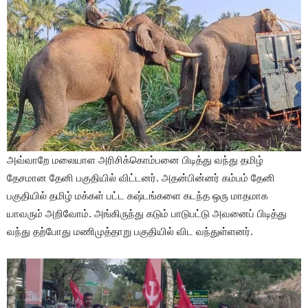
அவ்வாறே மலையாள அரிசிக்கொம்பனை பிடித்து வந்து தமிழ்
தேசமான தேனி பகுதியில் விட்டனர். அதன்பின்னர் கம்பம் தேனி
பகுதியில் தமிழ் மக்கள் பட்ட கஷ்டங்களை கடந்த ஒரு மாதமாக
யாவரும் அறிவோம். அங்கிருந்து கடும் பாடுபட்டு அவனைப் பிடித்து
வந்து தற்போது மணிமுத்தாறு பகுதியில் விட வந்துள்ளனர்.