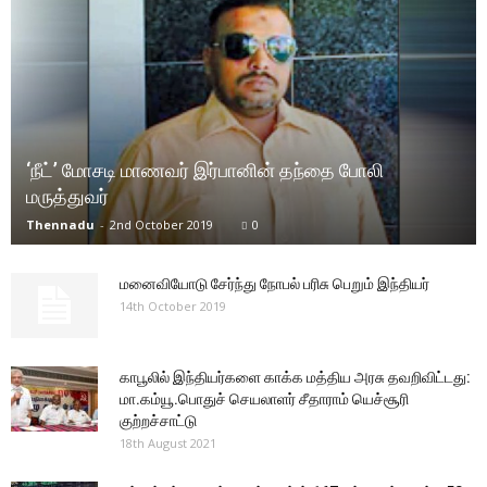
‘நீட்’ மோசடி மாணவர் இர்பானின் தந்தை போலி
மருத்துவர்
Thennadu
-
2nd October 2019
0
மனைவியோடு சேர்ந்து நோபல் பரிசு பெறும் இந்தியர்
14th October 2019
காபூலில் இந்தியர்களை காக்க மத்திய அரசு தவறிவிட்டது:
மா.கம்யூ.பொதுச் செயலாளர் சீதாராம் யெச்சூரி
குற்றச்சாட்டு
18th August 2021