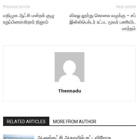
Previous article
Next article
மதிமுக ஆட்சி மன்றக் குழு
விஏஓ லூர்து கொலை வழக்கு – சப்
உறுப்பினராகிறார் நிஜாம்
இன்ஸ்பெக்டர் உட்பட மூவர் பணியிட
மாற்றம்
Thennadu
RELATED ARTICLES
MORE FROM AUTHOR
ஆளுங்கட்சி ஆதரவில் சட்டவிரோத