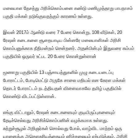
மலையாள தேசத்து அரிக்கொம்பனை கண்டு மணிமுத்தாறு பாபநாசம்
பகுதி மக்கள் நடுங்குவதற்கும் காரணம் உள்ளது.
இவன் 2017ம் ஆண்டு வரை 7 பேரை கொன்று, 108 வீடுகள், 20
ரேஷன் கடைகளை சூறையாடிய பின்னரே மலையாளிகள் அரிசி
கொம்பனுக்காக நீதிமன்றம் சென்றனர். அதன்பின்பும் இதுவரை கம்பம்
பகுதியில் ஒருவர் உட்பட 20 பேரை கொன்றுள்ளான்
மூணாறு பகுதியில் 13 பஞ்சாயத்துகளில் முழு கடையடைப்பு
போராட்டம், போடிமெட்டு அருகே சாலை மறியல் என கேரள மக்கள்
தொடர் போராட்டம் நடத்தியதன் விளைவாகவே தமிழ் பகுதியில்
கொண்டு விடப்பட்டுள்ளான்.
எங்கு விட்டாலும், ரேஷன் கடைகளையும் குடியிருப்புகளையும்
தேடிச்செல்வது அரிசிக்கொம்பனின் வழக்கமாக உள்ளது.
சுற்றுச்சூழல் அறிஞர்கள் சொல்வது போல், வாழ்விட மாற்றம் ஒரு
யானைக்கு அசெளகரியத்தையும் எரிச்சலையும் ஏற்படுத்தும். அரிசி