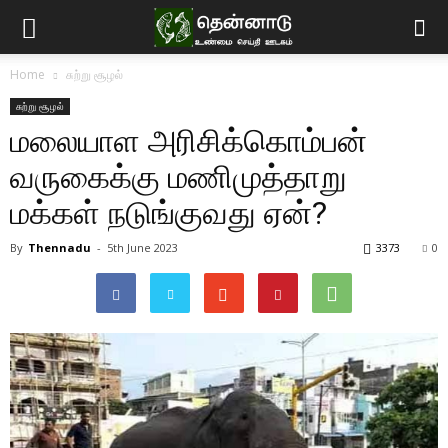
Home
சுற்று சூழல்
சுற்று சூழல்
மலையாள அரிசிக்கொம்பன்
வருகைக்கு மணிமுத்தாறு
மக்கள் நடுங்குவது ஏன்?
By
Thennadu
-
5th June 2023
3373
0