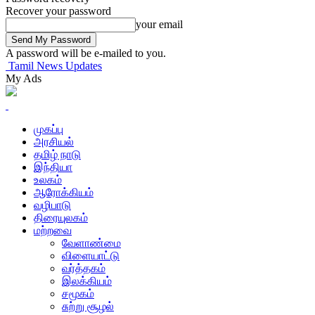
Recover your password
your email
A password will be e-mailed to you.
Tamil News Updates
My Ads
முகப்பு
அரசியல்
தமிழ் நாடு
இந்தியா
உலகம்
ஆரோக்கியம்
வழிபாடு
திரையுலகம்
மற்றவை
வேளாண்மை
விளையாட்டு
வர்த்தகம்
இலக்கியம்
சமூகம்
சுற்று சூழல்