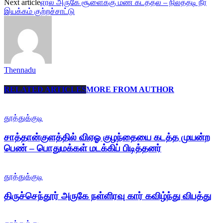
Next article
ஏரல் அருகே சூளைக்கு மண் கடத்தல் – நிலத்தடி நீர்
இயக்கம் குற்றச்சாட்டு
Thennadu
RELATED ARTICLES
MORE FROM AUTHOR
தூத்துக்குடி
சாத்தான்குளத்தில் விஏஓ குழந்தையை கடத்த முயன்ற
பெண் – பொதுமக்கள் மடக்கிப் பிடித்தனர்
தூத்துக்குடி
திருச்செந்தூர் அருகே நள்ளிரவு கார் கவிழ்ந்து விபத்து