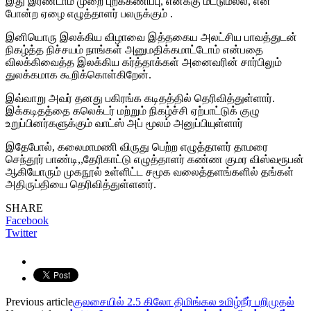
இது இரண்டாம் முறை புறக்கணிப்பு, எனக்கு மட்டுமல்ல, என்
போன்ற ஏழை எழுத்தாளர் பலருக்கும் .
இனியொரு இலக்கிய விழாவை இத்தகைய அலட்சிய பாவத்துடன்
நிகழ்த்த நிச்சயம் நாங்கள் அனுமதிக்கமாட்டோம் என்பதை
விலக்கிவைத்த இலக்கிய கர்த்தாக்கள் அனைவரின் சார்பிலும்
துலக்கமாக கூறிக்கொள்கிறேன்.
இவ்வாறு அவர் தனது பகிரங்க கடிதத்தில் தெரிவித்துள்ளார்.
இக்கடிதத்தை கலெக்டர் மற்றும் நிகழ்ச்சி ஏற்பாட்டுக் குழு
உறுப்பினர்களுக்கும் வாட்ஸ் அப் மூலம் அனுப்பியுள்ளார்
இதேபோல், கலைமாமணி விருது பெற்ற எழுத்தாளர் தாமரை
செந்தூர் பாண்டி,,தேரிகாட்டு எழுத்தாளர் கண்ண குமர விஸ்வரூபன்
ஆகியோரும் முகநூல் உள்ளிட்ட சமூக வலைத்தளங்களில் தங்கள்
அதிருப்தியை தெரிவித்துள்ளனர்.
SHARE
Facebook
Twitter
Previous article
குலசையில் 2.5 கிலோ திமிங்கல உமிழ்நீர் பறிமுதல்