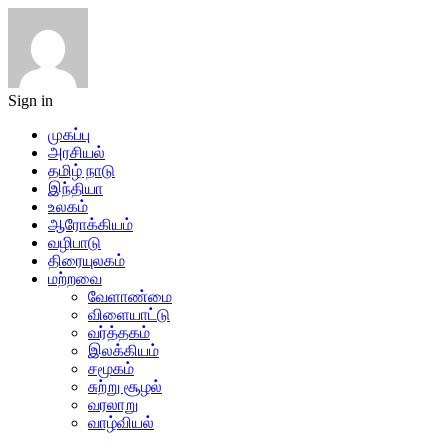
Sign in
முகப்பு
அரசியல்
தமிழ் நாடு
இந்தியா
உலகம்
ஆரோக்கியம்
வழிபாடு
திரையுலகம்
மற்றவை
வேளாண்மை
விளையாட்டு
வர்த்தகம்
இலக்கியம்
சமூகம்
சுற்று சூழல்
வரலாறு
வாழ்வியல்