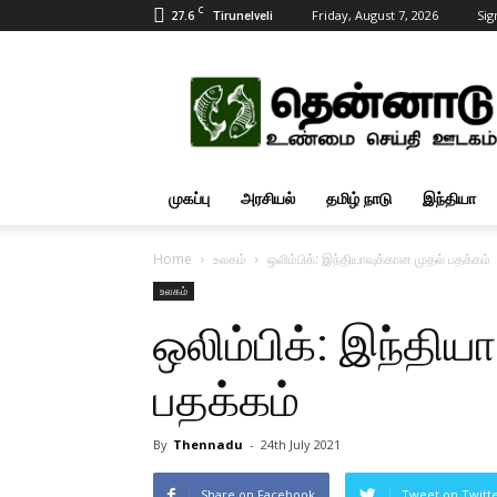
C
27.6
Friday, August 7, 2026
Sig
Tirunelveli
Tamil
News
Updates
முகப்பு
அரசியல்
தமிழ் நாடு
இந்தியா
Home
உலகம்
ஒலிம்பிக்: இந்தியாவுக்கான முதல் பதக்கம்
உலகம்
ஒலிம்பிக்: இந்திய
பதக்கம்
By
Thennadu
-
24th July 2021
Share on Facebook
Tweet on Twitt