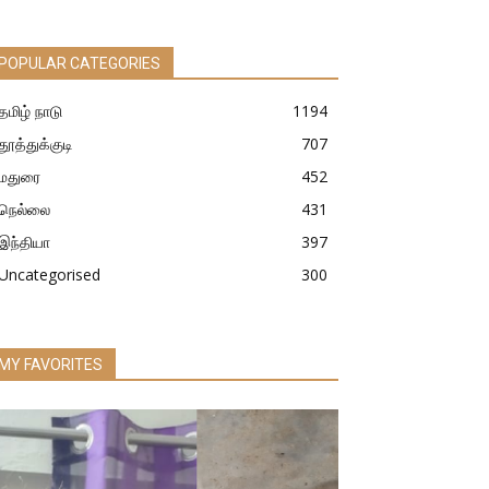
POPULAR CATEGORIES
தமிழ் நாடு
1194
தூத்துக்குடி
707
மதுரை
452
நெல்லை
431
இந்தியா
397
Uncategorised
300
MY FAVORITES