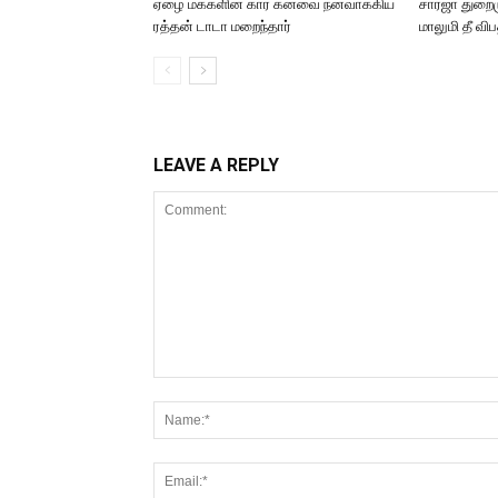
ஏழை மக்களின் கார் கனவை நனவாக்கிய
சார்ஜா துறைமு
ரத்தன் டாடா மறைந்தார்
மாலுமி தீ விப
LEAVE A REPLY