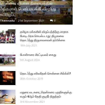
சென்னை விமான நிலையத்தில்
அந்தமான் பெண் மயங்கி விழுந்து
உயிரிழப்பு
Thennadu
-
21st September 2021
0
தமிழக மக்களின் விருப்பத்திற்கு மாறாக
மோடி அரசு செயல்படாது: திமுகவை
தொடர்ந்து திருமாவளவன் நம்பிக்கை
18th July 2021
போலீசாரை மிரட்டியவர் கைது
9th August 2024
தொடர்ந்து எரிவதேன் சென்னை சில்க்ஸ்?
30th October 2019
மதுரை வடகரை, தென்கரை பகுதிகளுக்கு
வரும் 6ஆம் தேதி குடிநீர் நிறுத்தம்
3rd November 2021