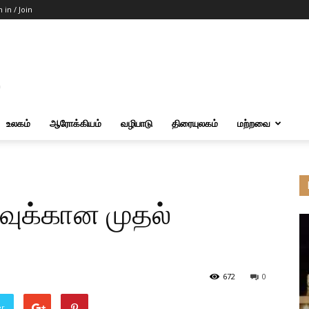
n in / Join
உலகம்
ஆரோக்கியம்
வழிபாடு
திரையுலகம்
மற்றவை
ாவுக்கான முதல்
672
0
er