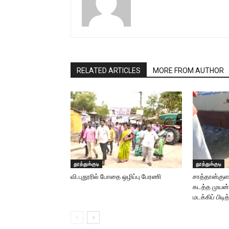
RELATED ARTICLES
MORE FROM AUTHOR
தூத்துக்குடி
தூத்துக்குடி
வி.புதூரில் போதை ஒழிப்பு பேரணி
சாத்தான்குள
கடத்த முயன
மடக்கிப் பிடி