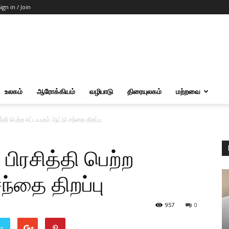
ign in / Join
உலகம்
ஆரோக்கியம்
வழிபாடு
திரையுலகம்
மற்றவை
த்தி பெற்ற எட்டயபுரம் ஆட்டு சந்தை திறப்பு
 பிரசித்தி பெற்ற
ந்தை திறப்பு
957
0
er