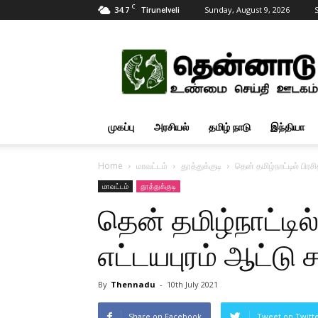
C
34.7
Sunday, August 9, 2026
S
Tirunelveli
Tamil
News
Updates
முகப்பு
அரசியல்
தமிழ் நாடு
இந்தியா
Home
மாவட்டம்
தூத்துக்குடி
தென் தமிழ்நாட்டில் பிரசி
மாவட்டம்
தூத்துக்குடி
தென் தமிழ்நாட்டில்
எட்டயபுரம் ஆட்டு ச
By
Thennadu
-
10th July 2021
Share on Facebook
Tweet on Twitt