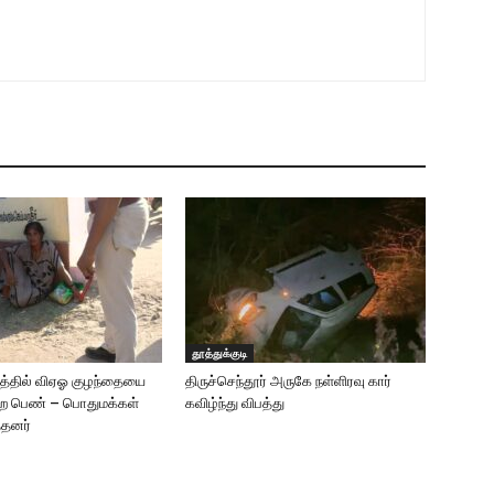
தூத்துக்குடி
த்தில் விஏஓ குழந்தையை
திருச்செந்தூர் அருகே நள்ளிரவு கார்
்ற பெண் – பொதுமக்கள்
கவிழ்ந்து விபத்து
த்தனர்