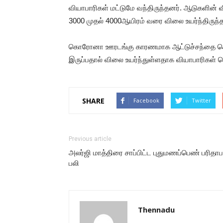
வியாபாரிகள் மட்டுமே வந்திருந்தனர். ஆடுகளின் வ
3000 முதல் 4000ஆயிரம் வரை விலை உயர்ந்திருந்த
கொரோனா ஊரடங்கு காரணமாக ஆட்டுச்சந்தை செய
இருப்பதால் விலை உயர்ந்துள்ளதாக வியாபாரிகள் த
SHARE
Facebook
Twitter
Previous article
அலர்ஜி மாத்திரை சாப்பிட்ட புதுமணப்பெண் பரிதாப
பலி
Thennadu