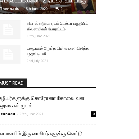
4 மாவட்டங்களில் 12 நாட்கள் ஊரடங்கு
Thennadu
-
15th June 2020
0
கியாஸ் எடுக்க ஏலம் டெல்டா பகுதியில்
விவசாயிகள் போராட்டம்
13th June 2021
மழையால் அறுந்த மின் வயரை மிதித்த
மூதாட்டி பலி
2nd July 2021
MUST READ
ழியர்களுக்கு கொரோனா கோவை வன
லுவலகம் மூடல்
hennadu
-
26th June 2021
0
ோவையில் இரு வாலிபர்களுக்கு வெட்டு ...