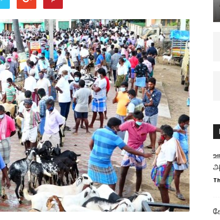
ஊ
அ
T
க