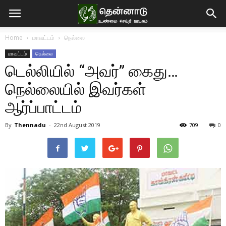
Home
மாவட்டம்
நெல்லை
மாவட்டம்
நெல்லை
டெல்லியில் “அவர்” கைது…
நெல்லையில் இவர்கள்
ஆர்ப்பாட்டம்
By
Thennadu
-
22nd August 2019
709
0