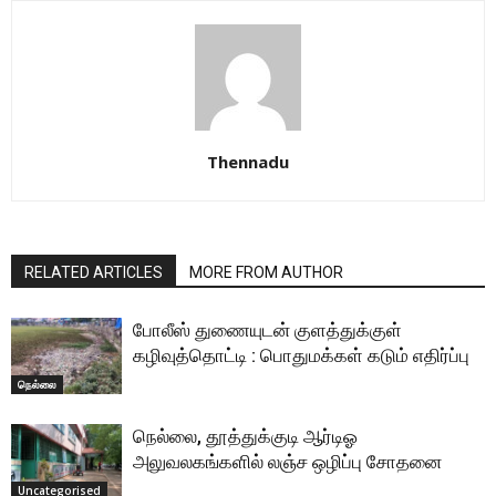
Thennadu
RELATED ARTICLES
MORE FROM AUTHOR
போலீஸ் துணையுடன் குளத்துக்குள்
கழிவுத்தொட்டி : பொதுமக்கள் கடும் எதிர்ப்பு
நெல்லை
நெல்லை, தூத்துக்குடி ஆர்டிஓ
அலுவலகங்களில் லஞ்ச ஒழிப்பு சோதனை
Uncategorised