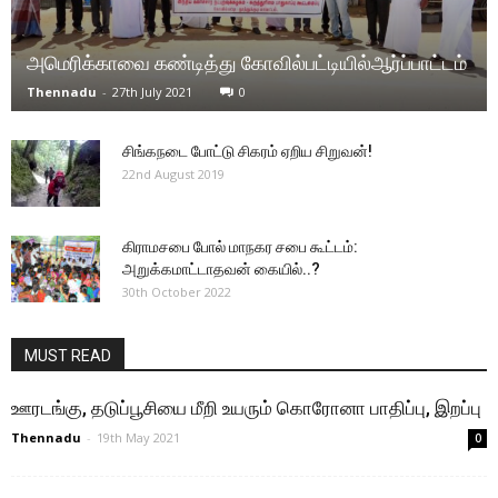
அமெரிக்காவை கண்டித்து கோவில்பட்டியில்ஆர்ப்பாட்டம்
Thennadu
-
27th July 2021
0
சிங்கநடை போட்டு சிகரம் ஏறிய சிறுவன்!
22nd August 2019
கிராமசபை போல் மாநகர சபை கூட்டம்:
அறுக்கமாட்டாதவன் கையில்..?
30th October 2022
MUST READ
ஊரடங்கு, தடுப்பூசியை மீறி உயரும் கொரோனா பாதிப்பு, இறப்பு
Thennadu
-
19th May 2021
0